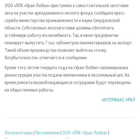
СУШКА ДРЕВЕСИНЫ
ПЕРСОНЫ
КОНТАКТЫ
РЕКЛАМА
ООО «ЛПК «Урал-Лобва» приступило к самостоятельной заготовке
леса на участке арендованного лесного фонда, сообщила пресс-
ПРОИЗВОДСТВО ДРЕВЕСНЫХ ПЛИТ
МОБИЛЬНЫЕ ВЫСТАВКИ
РЕКЛАМА НА САЙТЕ
служба министерства промышленности и науки Свердловской
ДЕРЕВЯННОЕ ДОМОСТРОЕНИЕ
ОФИЦИАЛЬНЫЕ ДЕЛЕГАЦИИ
области. Собственные лесозаготовки должны обеспечить
ПРОИЗВОДСТВО МЕБЕЛИ
устойчивую работу лесокомбината. Так, в июне предприятие
ПРИОРИТЕТНЫЕ ИНВЕСТПРОЕКТЫ
планирует выпустить 7 тыс. кубометров пиломатериалов на экспорт.
БИОЭНЕРГЕТИКА
RUSSIAN FORESTRY REVIEW
Такой объем производства позволит выйти на «точку
ЦБП
ГАЗЕТА ЛЕСПРОМФОРУМ
безубыточности», отмечается в сообщении.
ИНСТРУМЕНТ И МАТЕРИАЛЫ
БИБЛИОТЕКА СПЕЦИАЛИСТА
Кроме того, летом текущего года на «Урал-Лобве» запланирована
реконструкция участка подачи пиловочника в лесопильный цех. На
время ремонта высвобождающиеся сотрудники будут переведены
на общественные работы.
ИНТЕРФАКС-УРАЛ
Лесозаготовка
|
Лесопиление
|
ООО «ЛПК «Урал-Лобва»
|