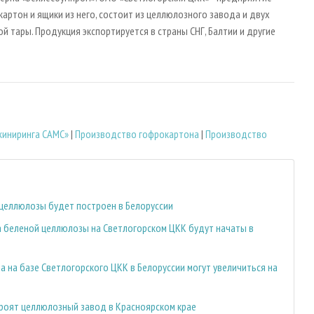
артон и ящики из него, состоит из целлюлозного завода и двух
й тары. Продукция экспортируется в страны СНГ, Балтии и другие
жиниринга CAMC»
|
Производство гофрокартона
|
Производство
целлюлозы будет построен в Белоруссии
 беленой целлюлозы на Светлогорском ЦКК будут начаты в
а на базе Светлогорского ЦКК в Белоруссии могут увеличиться на
строят целлюлозный завод в Красноярском крае