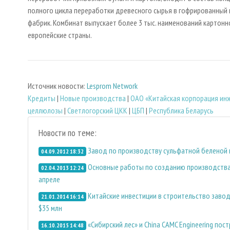
полного цикла переработки древесного сырья в гофрированный к
фабрик. Комбинат выпускает более 3 тыс. наименований картонно
европейские страны.
Источник новости:
Lesprom Network
Кредиты
|
Новые производства
|
ОАО «Китайская корпорация ин
целлюлозы
|
Светлогорский ЦКК
|
ЦБП
|
Республика Беларусь
Новости по теме:
Завод по производству сульфатной беленой 
04.09.2012 18:32
Основные работы по созданию производства
02.04.2013 12:24
апреле
Китайские инвестиции в строительство завод
21.01.2014 16:14
$35 млн
«Сибирский лес» и China CAMC Engineering по
16.10.2015 14:48