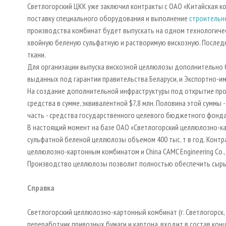
Светлогорский ЦКК уже заключил контракты с ОАО «Китайская корп
поставку специального оборудования и выполнение
строительн
производства комбинат будет выпускать на одном технологиче
хвойную беленую сульфатную и растворимую вискозную. Послед
ткани.
Для организации выпуска вискозной целлюлозы дополнительно
выданных под гарантии правительства Беларуси, и Экспортно-и
На создание дополнительной инфраструктуры под открытие пр
средства в сумме, эквивалентной $7,8 млн. Половина этой суммы
часть - средства государственного целевого бюджетного фонда
В настоящий момент на базе ОАО «Светлогорский целлюлозно-к
сульфатной беленой целлюлозы объемом 400 тыс. т в год. Конт
целлюлозно-картонным комбинатом и China CAMC Engineering Co.,
Производство целлюлозы позволит полностью обеспечить сырь
Справка
Светлогорский целлюлозно-картонный комбинат (г. Светлогорск, 
переработчик привозных бумаги и картона, входит в состав кон