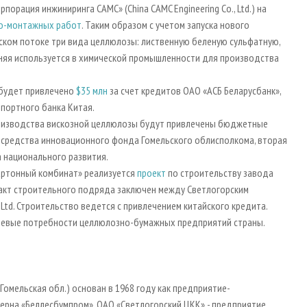
орация инжиниринга CAMC» (China CAMC Engineering Co., Ltd.) на
о-монтажных работ
. Таким образом с учетом запуска нового
ском потоке три вида целлюлозы: лиственную беленую сульфатную,
няя используется в химической промышленности для производства
 будет привлечено
$35 млн
за счет кредитов ОАО «АСБ Беларусбанк»,
мпортного банка Китая.
оизводства вискозной целлюлозы будут привлечены бюджетные
 - средства инновационного фонда Гомельского облисполкома, вторая
 национального развития.
артонный комбинат» реализуется
проект
по строительству завода
ракт строительного подряда заключен между Светлогорским
 Ltd. Строительство ведется с привлечением китайского кредита.
евые потребности целлюлозно-бумажных предприятий страны.
Гомельская обл.) основан в 1968 году как предприятие-
церна «Беллесбумпром». ОАО «Светлогорский ЦКК» - предприятие