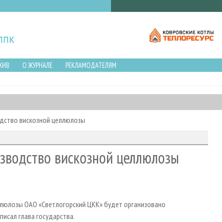
ХИВ
О ЖУРНАЛЕ
РЕКЛАМОДАТЕЛЯМ
одство вискозной целлюлозы
изводство вискозной целлюлозы
еллюлозы ОАО «Светлогорский ЦКК» будет организовано
исал глава государства.