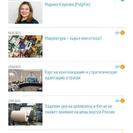
Марина Каунова (PulpFor)
04.10.2025
ЦБП
Макулатура – сырье или отход?
15.08.2025
ЦБП
Курс на консолидацию и стратегическую
адаптацию отрасли
27.05.2025
ЦБП
Падение цен на целлюлозу в Китае не
окажет влияние на цены внутри России