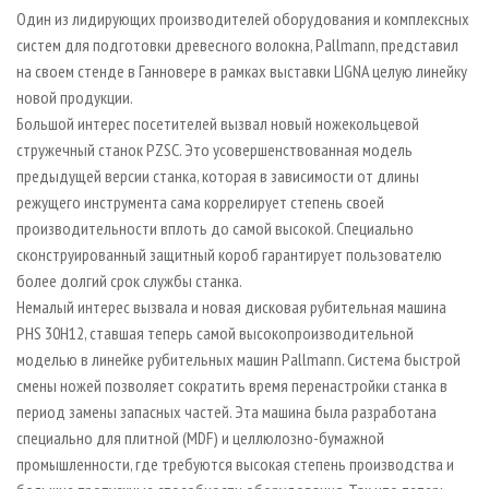
СУШКА ДРЕВЕСИНЫ
ПЕРСОНЫ
КОНТАКТЫ
РЕКЛАМА
Один из лидирующих производителей оборудования и комплексных
систем для подготовки древесного волокна, Pallmann, представил
ПРОИЗВОДСТВО ДРЕВЕСНЫХ ПЛИТ
МОБИЛЬНЫЕ ВЫСТАВКИ
РЕКЛАМА НА САЙТЕ
на своем стенде в Ганновере в рамках выставки LIGNA целую линейку
ДЕРЕВЯННОЕ ДОМОСТРОЕНИЕ
ОФИЦИАЛЬНЫЕ ДЕЛЕГАЦИИ
новой продукции.
ПРОИЗВОДСТВО МЕБЕЛИ
Большой интерес посетителей вызвал новый ножекольцевой
ПРИОРИТЕТНЫЕ ИНВЕСТПРОЕКТЫ
стружечный станок PZSC. Это усовершенствованная модель
БИОЭНЕРГЕТИКА
RUSSIAN FORESTRY REVIEW
предыдущей версии станка, которая в зависимости от длины
ЦБП
ГАЗЕТА ЛЕСПРОМФОРУМ
режущего инструмента сама коррелирует степень своей
производительности вплоть до самой высокой. Специально
ИНСТРУМЕНТ И МАТЕРИАЛЫ
БИБЛИОТЕКА СПЕЦИАЛИСТА
сконструированный защитный короб гарантирует пользователю
более долгий срок службы станка.
Немалый интерес вызвала и новая дисковая рубительная машина
PHS 30H12, ставшая теперь самой высокопроизводительной
моделью в линейке рубительных машин Pallmann. Система быстрой
смены ножей позволяет сократить время перенастройки станка в
период замены запасных частей. Эта машина была разработана
специально для плитной (MDF) и целлюлозно-бумажной
промышленности, где требуются высокая степень производства и