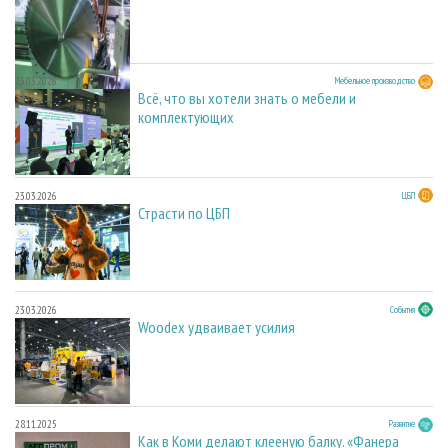
23.03.2026
Мебельное производство
Всё, что вы хотели знать о мебели и
комплектующих
23.03.2026
ЦБП
Страсти по ЦБП
23.03.2026
События
Woodex удваивает усилия
28.11.2025
Развитие
Как в Коми делают клееную балку. «Фанера