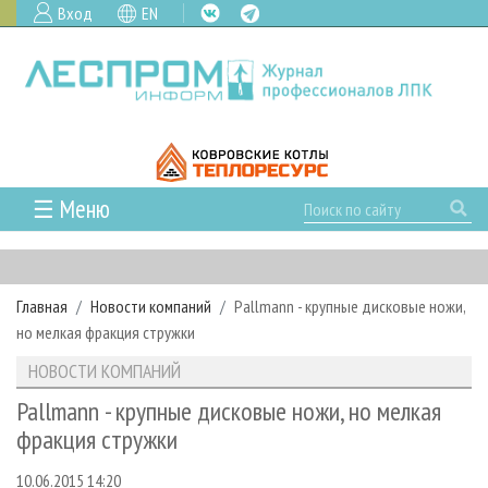
Вход
EN
☰ Меню
ГЛАВНАЯ
РУБРИКИ И ТЕМЫ
Главная
Новости компаний
Pallmann - крупные дисковые ножи,
РУБРИКИ ЖУРНАЛА
НОВОСТИ
но мелкая фракция стружки
ЛЕСНОЕ ХОЗЯЙСТВО
КАЛЕНДАРЬ СОБЫТИЙ
ПРОЕКТЫ ЛПИ
НОВОСТИ КОМПАНИЙ
ЛЕСОЗАГОТОВКА
НОВОСТИ ЛПК
АНАЛИТИКА
АРХИВ
Pallmann - крупные дисковые ножи, но мелкая
ЛЕСОПИЛЕНИЕ
НОВОСТИ ЖУРНАЛА
ПРЕДПРИЯТИЯ ЛПК
АРХИВ ЖУРНАЛОВ
фракция стружки
О ЖУРНАЛЕ
ДЕРЕВООБРАБОТКА
НОВОСТИ КОМПАНИЙ
ЛЕСНЫЕ РЕГИОНЫ РОССИИ
СТАТЬИ
ПОДПИСКА
РЕКЛАМОДАТЕЛЯМ
10.06.2015 14:20