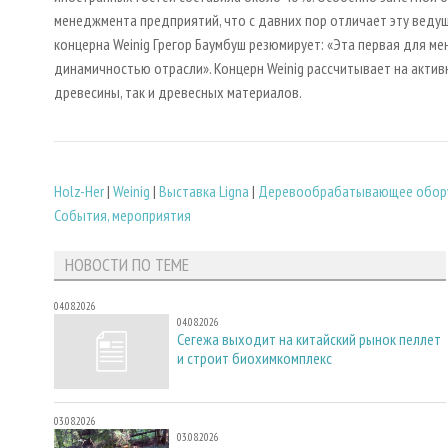
менеджмента предприятий, что с давних пор отличает эту веду
концерна Weinig Грегор Баумбуш резюмирует: «Эта первая для ме
динамичностью отрасли». Концерн Weinig рассчитывает на актив
древесины, так и древесных материалов.
Holz-Her
|
Weinig
|
Выставка Ligna
|
Деревообрабатывающее обор
События, мероприятия
НОВОСТИ ПО ТЕМЕ
04.08.2026
04.08.2026
Сегежа выходит на китайский рынок пеллет
и строит биохимкомплекс
03.08.2026
03.08.2026