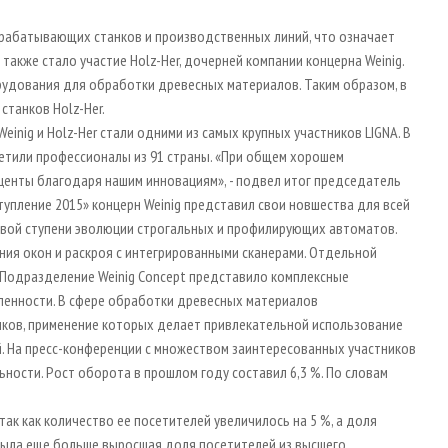
рабатывающих станков и производственных линий, что означает
также стало участие Holz-Her, дочерней компании концерна Weinig.
рудования для обработки древесных материалов. Таким образом, в
танков Holz-Her.
inig и Holz-Her стали одними из самых крупных участников LIGNA. В
сетили профессионалы из 91 страны. «При общем хорошем
центы благодаря нашим инновациям», - подвел итог председатель
упление 2015» концерн Weinig представил свои новшества для всей
овой ступени эволюции строгальных и профилирующих автоматов.
ния окон и раскроя с интегрированными сканерами. Отдельной
 Подразделение Weinig Concept представило комплексные
енности. В сфере обработки древесных материалов
ков, применение которых делает привлекательной использование
. На пресс-конференции с множеством заинтересованных участников
ьности. Рост оборота в прошлом году составил 6,3 %. По словам
так как количество ее посетителей увеличилось на 5 %, а доля
была еще больше выросшая доля посетителей из высшего