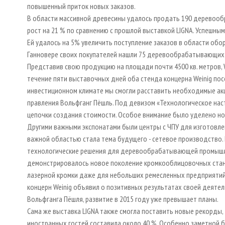
повышенный приток новых заказов.
В области массивной древесины удалось продать 190 деревооб
рост на 21 % по сравнению с прошлой выставкой LIGNA. Успешным 
Ей удалось на 5% увеличить поступление заказов в области обо
Ганновере своих покупателей нашли 75 деревообрабатывающих с
Представив свою продукцию на площади почти 4500 кв. метров, We
течение пяти выставочных дней оба стенда концерна Weinig по
инвестиционном климате мы смогли расставить необходимые ак
правления Вольфганг Пёшль. Под девизом «Технологическое наст
цепочки создания стоимости. Особое внимание было уделено н
Другими важными экспонатами были центры с ЧПУ для изготовле
важной областью стала тема будущего - сетевое производство.
технологические решения для деревообрабатывающей промышл
демонстрировалось новое поколение кромкооблицовочных стан
лазерной кромки даже для небольших ремесленных предприятий
концерн Weinig объявил о позитивных результатах своей деятел
Вольфганга Пёшля, развитие в 2015 году уже превышает планы.
Сама же выставка LIGNA также смогла поставить новые рекорды, 
иностранных гостей составила около 40 %. Особенно заметной 