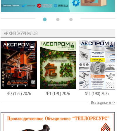
АРХИВ ЖУРНАЛОВ
№2 (192) 2026
№1 (191) 2026
№6 (190) 2025
Все журналы