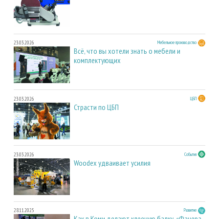
23.03.2026
Мебельное производство
Всё, что вы хотели знать о мебели и
комплектующих
23.03.2026
ЦБП
Страсти по ЦБП
23.03.2026
События
Woodex удваивает усилия
28.11.2025
Развитие
Как в Коми делают клееную балку. «Фанера