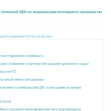
«Онежский ЛДК» по модернизации лесопильного производства
ка
|
Лесопиление
|
Отчеты
|
Экспорт
тского фанерного комбината
сали Соглашение о партнерстве на рынке древесного сырья
икатом FSC
аботанной «Инвестлеспромом»
ежский и Соломбальский ЦБК стали одними из лучших
х лесов
«Инвестлеспром» малонарушенном лесу подтверждена