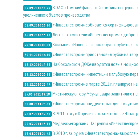
В ЗАО «Томский фанерный комбинат» (группа
02.09.2010 11:27
увеличению объемов производства
«Инвестлеспром» собирается сертифицировать
08.09.2010 11:10
Лесозаготовители «Инвестлеспрома» доброво
16.09.2010 15:43
Компания «Инвестлеспром» будет рубить каре
29.10.2010 08:01
«Инвестлеспром» приостановил рубки на тер
30.11.2010 14:10
На Сокольском ДОКе вводятся новые мощнос
15.12.2010 19:35
«Инвестлеспром»: инвестиции в глубокую пер
15.12.2010 20:31
«Инвестлеспром» в марте 2011 г. планирует 
15.12.2010 21:47
Мистическую гору Мёукунваара защитили от 
27.01.2011 19:18
«Инвестлеспром» внедряет скандинавскую м
08.08.2011 23:01
В 2011 году в Карелии сократят более 4 тыс.
25.02.2011 12:33
Медвежьегорский ЛПХ Группы «Инвестлеспром
02.03.2011 13:14
В 2010 г. выручка «Инвестлеспрома» выросла н
11.04.2011 21:48