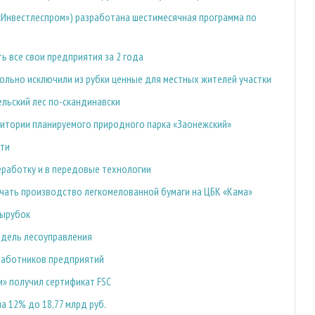
 «Инвестлеспром») разработана шестимесячная программа по
 все свои предприятия за 2 года
льно исключили из рубки ценные для местных жителей участки
льский лес по-скандинавски
ритории планируемого природного парка «Заонежский»
ти
еработку и в передовые технологии
начать производство легкомелованной бумаги на ЦБК «Кама»
вырубок
одель лесоуправления
 работников предприятий
» получил сертификат FSC
а 12% до 18,77 млрд руб.