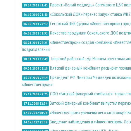
Проект «Белый медведь» Сегежского ЦБК пол
29.04.2011 21:45
«Сокольский ДОК» перенес запуск станка WBZ
26.10.2010 21:40
Сегежский ЦБК (группа «Инвестлеспром») п
06.06.2011 22:17
Качество продукции Сокольского ДОК подтв
06.06.2011 22:32
«Инвестлеспром» создал компанию «Инвестл
08.08.2011 22:25
подразделений
Тверской районный суд Москвы арестовал ак
18.01.2012 15:49
Вятский фанерный комбинат расширит позици
09.03.2009 22:10
Президент РФ Дмитрий Медведев познакомил
15.05.2009 22:19
«Инвестлеспром»
ООО «Вятский фанерный комбинат»: торжеств
15.12.2008 22:25
Вятский фанерный комбинат выпустил перву
27.11.2008 22:34
«Инвестлеспром» увеличил лесозаготовку в В
12.07.2012 00:24
Введение наблюдения в «Инвестлеспром-Лесо
24.07.2012 21:32
«Инвестлеспром» запускает ЦБК «Кама»