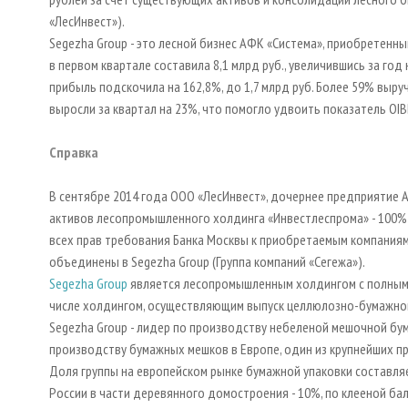
«ЛесИнвест»).
Segezha Group - это лесной бизнес АФК «Система», приобретенны
в первом квартале составила 8,1 млрд руб., увеличившись за год 
прибыль подскочила на 162,8%, до 1,7 млрд руб. Более 59% выру
выросли за квартал на 23%, что помогло удвоить показатель OIB
Справка
В сентябре 2014 года ООО «ЛесИнвест», дочернее предприятие А
активов лесопромышленного холдинга «Инвестлеспрома» - 100% 
всех прав требования Банка Москвы к приобретаемым компаниям
объединены в Segezha Group (Группа компаний «Сегежа»).
Segezha Group
является лесопромышленным холдингом с полным ц
числе холдингом, осуществляющим выпуск целлюлозно-бумажно
Segezha Group - лидер по производству небеленой мешочной бум
производству бумажных мешков в Европе, один из крупнейших п
Доля группы на европейском рынке бумажной упаковки составляе
России в части деревянного домостроения - 10%, по клееной ба