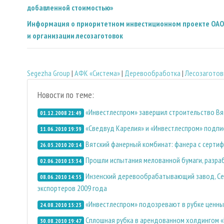
добавленной стоимостью»
Информация о приоритетном инвестиционном проекте ОАО 
и организации лесозаготовок
Segezha Group
|
АФК «Система»
|
Деревообработка
|
Лесозаготов
Новости по теме:
«Инвестлеспром» завершил строительство Вя
01.12.2008 21:49
«Сведвуд Карелия» и «Инвестлеспром» подпи
11.06.2010 19:39
Вятский фанерный комбинат: фанера с сертиф
26.05.2010 20:14
Прошли испытания мелованной бумаги, разр
02.06.2010 13:34
Инзенский деревообрабатывающий завод, Сег
08.06.2010 14:55
экспортеров 2009 года
«Инвестлеспром» подозревают в рубке ценны
24.08.2010 15:23
Сплошная рубка в арендованном холдингом 
30.08.2010 19:47