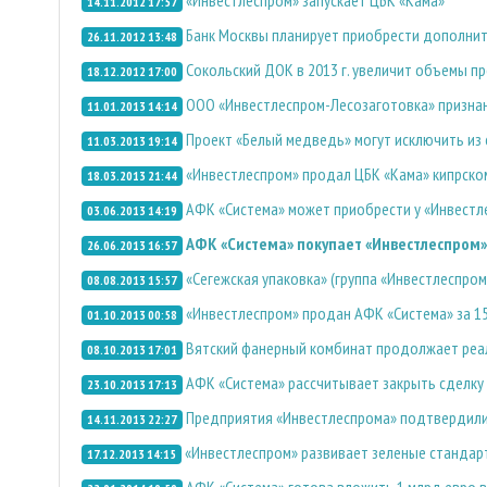
14.11.2012 17:57
Банк Москвы планирует приобрести дополнит
26.11.2012 13:48
Сокольский ДОК в 2013 г. увеличит объемы п
18.12.2012 17:00
ООО «Инвестлеспром-Лесозаготовка» призна
11.01.2013 14:14
Проект «Белый медведь» могут исключить из
11.03.2013 19:14
«Инвестлеспром» продал ЦБК «Кама» кипрск
18.03.2013 21:44
АФК «Система» может приобрести у «Инвестл
03.06.2013 14:19
АФК «Система» покупает «Инвестлеспром»
26.06.2013 16:57
«Сегежская упаковка» (группа «Инвестлеспро
08.08.2013 15:57
«Инвестлеспром» продан АФК «Система» за 1
01.10.2013 00:58
Вятский фанерный комбинат продолжает реа
08.10.2013 17:01
АФК «Система» рассчитывает закрыть сделку 
23.10.2013 17:13
Предприятия «Инвестлеспрома» подтвердили
14.11.2013 22:27
«Инвестлеспром» развивает зеленые стандар
17.12.2013 14:15
АФК «Система» готова вложить 1 млрд евро в