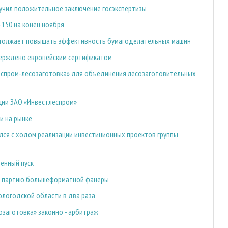
учил положительное заключение госэкспертизы
-150 на конец ноября
родолжает повышать эффективность бумагоделательных машин
ерждено европейским сертификатом
еспром-лесозаготовка» для объединения лесозаготовительных
ции ЗАО «Инвестлеспром»
и на рынке
ся с ходом реализации инвестиционных проектов группы
енный пуск
ю партию большеформатной фанеры
ологодской области в два раза
заготовка» законно - арбитраж