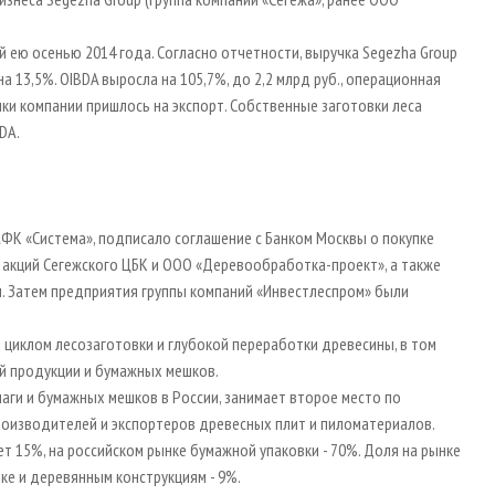
й ею осенью 2014 года. Согласно отчетности, выручка Segezha Group
на 13,5%. OIBDA выросла на 105,7%, до 2,2 млрд руб., операционная
чки компании пришлось на экспорт. Собственные заготовки леса
DA.
ФК «Система», подписало соглашение с Банком Москвы о покупке
акций Сегежского ЦБК и ООО «Деревообработка-проект», а также
. Затем предприятия группы компаний «Инвестлеспром» были
иклом лесозаготовки и глубокой переработки древесины, в том
й продукции и бумажных мешков.
аги и бумажных мешков в России, занимает второе место по
роизводителей и экспортеров древесных плит и пиломатериалов.
т 15%, на российском рынке бумажной упаковки - 70%. Доля на рынке
лке и деревянным конструкциям - 9%.