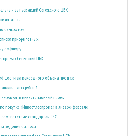
ельный выпуск акций Сегежского ЦБК
роизводства
но банкротом
 списка приоритетных
ому оффшору
еспрома» Сегежский ЦБК
м») достигла рекордного объема продаж
5 миллиардов рублей
лизовывать инвестиционный проект
по покупке «Инвестлеспрома» в январе-феврале
 соответствие стандартам FSC
ты ведения бизнеса
 инвестпроект на базе Сегежского ЦБК