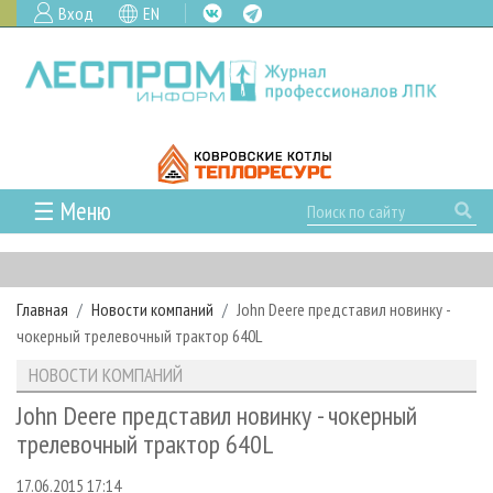
Вход
EN
☰ Меню
ГЛАВНАЯ
РУБРИКИ И ТЕМЫ
Главная
Новости компаний
John Deere представил новинку -
РУБРИКИ ЖУРНАЛА
НОВОСТИ
чокерный трелевочный трактор 640L
ЛЕСНОЕ ХОЗЯЙСТВО
КАЛЕНДАРЬ СОБЫТИЙ
ПРОЕКТЫ ЛПИ
НОВОСТИ КОМПАНИЙ
ЛЕСОЗАГОТОВКА
НОВОСТИ ЛПК
АНАЛИТИКА
АРХИВ
John Deere представил новинку - чокерный
ЛЕСОПИЛЕНИЕ
НОВОСТИ ЖУРНАЛА
ПРЕДПРИЯТИЯ ЛПК
АРХИВ ЖУРНАЛОВ
трелевочный трактор 640L
О ЖУРНАЛЕ
ДЕРЕВООБРАБОТКА
НОВОСТИ КОМПАНИЙ
ЛЕСНЫЕ РЕГИОНЫ РОССИИ
СТАТЬИ
ПОДПИСКА
РЕКЛАМОДАТЕЛЯМ
17.06.2015 17:14