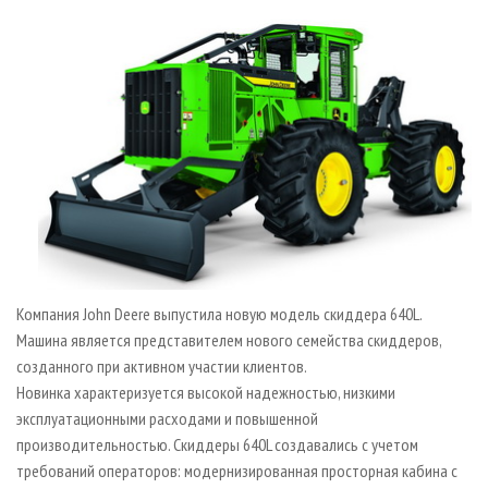
СУШКА ДРЕВЕСИНЫ
ПЕРСОНЫ
КОНТАКТЫ
РЕКЛАМА
ПРОИЗВОДСТВО ДРЕВЕСНЫХ ПЛИТ
МОБИЛЬНЫЕ ВЫСТАВКИ
РЕКЛАМА НА САЙТЕ
ДЕРЕВЯННОЕ ДОМОСТРОЕНИЕ
ОФИЦИАЛЬНЫЕ ДЕЛЕГАЦИИ
ПРОИЗВОДСТВО МЕБЕЛИ
ПРИОРИТЕТНЫЕ ИНВЕСТПРОЕКТЫ
БИОЭНЕРГЕТИКА
RUSSIAN FORESTRY REVIEW
ЦБП
ГАЗЕТА ЛЕСПРОМФОРУМ
ИНСТРУМЕНТ И МАТЕРИАЛЫ
БИБЛИОТЕКА СПЕЦИАЛИСТА
Компания John Deere выпустила новую модель скиддера 640L.
Машина является представителем нового семейства скиддеров,
созданного при активном участии клиентов.
Новинка характеризуется высокой надежностью, низкими
эксплуатационными расходами и повышенной
производительностью. Cкиддеры 640L создавались с учетом
требований операторов: модернизированная просторная кабина с