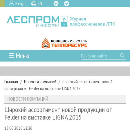
Вход
EN
☰ Меню
ГЛАВНАЯ
РУБРИКИ И ТЕМЫ
Главная
Новости компаний
Широкий ассортимент новой
РУБРИКИ ЖУРНАЛА
НОВОСТИ
продукции от Felder на выставке LIGNA 2015
ЛЕСНОЕ ХОЗЯЙСТВО
КАЛЕНДАРЬ СОБЫТИЙ
ПРОЕКТЫ ЛПИ
НОВОСТИ КОМПАНИЙ
ЛЕСОЗАГОТОВКА
НОВОСТИ ЛПК
АНАЛИТИКА
АРХИВ
Широкий ассортимент новой продукции от
ЛЕСОПИЛЕНИЕ
НОВОСТИ ЖУРНАЛА
ПРЕДПРИЯТИЯ ЛПК
АРХИВ ЖУРНАЛОВ
Felder на выставке LIGNA 2015
О ЖУРНАЛЕ
ДЕРЕВООБРАБОТКА
НОВОСТИ КОМПАНИЙ
ЛЕСНЫЕ РЕГИОНЫ РОССИИ
СТАТЬИ
ПОДПИСКА
РЕКЛАМОДАТЕЛЯМ
18.06.2015 12:26