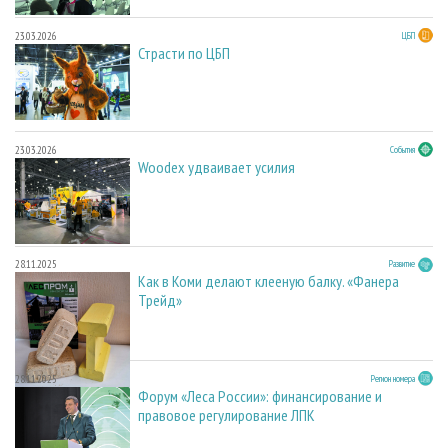
23.03.2026
ЦБП
Страсти по ЦБП
23.03.2026
События
Woodex удваивает усилия
28.11.2025
Развитие
Как в Коми делают клееную балку. «Фанера
Трейд»
28.11.2025
Регион номера
Форум «Леса России»: финансирование и
правовое регулирование ЛПК