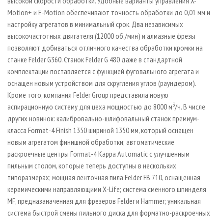
высокой скорости обработки. Удобные варианты управления X-
Motion+ и E-Motion обеспечивают точность обработки до 0,01 мм и
настройку агрегатов в минимальный срок. Два независимых
высокочастотных двигателя (12000 об./мин) и алмазные фрезы
позволяют добиваться отличного качества обработки кромки на
станке Felder G360. Станок Felder G 480 даже в стандартной
комплектации поставляется с функцией фуговального агрегата и
оснащен новым устройством для скругления углов (раундером).
Кроме того, компания Felder Group представила новую
3
аспирационную систему для цеха мощностью до 8000 м
/ч. В числе
других новинок: калибровально-шлифовальный станок премиум-
класса Format-4 Finish 1350 шириной 1350 мм, который оснащен
новым агрегатом финишной обработки; автоматические
раскроечные центры Format-4 Kappa Automatic с улучшенным
пильным столом, которые теперь доступны в нескольких
типоразмерах; мощная ленточная пила Felder FB 710, оснащенная
керамическими направляющими Х-Life; система сменного шпинделя
MF, предназаначенная для фрезеров Felder и Hammer; уникальная
система быстрой смены пильного диска для форматно-раскроечных