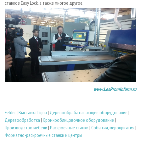
станков Easy Lock, а также многое другое.
www.LesPromInform.ru
Felder
|
Выставка Ligna
|
Деревообрабатывающее оборудование
|
Деревообработка
|
Кромкооблицовочное оборудование
|
Производство мебели
|
Раскроечные станки
|
События, мероприятия
|
Форматно-раскроечные станки и центры