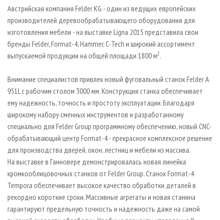
СУШКА ДРЕВЕСИНЫ
ПЕРСОНЫ
КОНТАКТЫ
РЕКЛАМА
Австрийская компания Felder KG - один из ведущих европейских
производителей деревообрабатывающего оборудования для
ПРОИЗВОДСТВО ДРЕВЕСНЫХ ПЛИТ
МОБИЛЬНЫЕ ВЫСТАВКИ
РЕКЛАМА НА САЙТЕ
изготовления мебели - на выставке Ligna 2015 представила свои
ДЕРЕВЯННОЕ ДОМОСТРОЕНИЕ
ОФИЦИАЛЬНЫЕ ДЕЛЕГАЦИИ
бренды Felder, Format-4, Hammer, C-Tech и широкий ассортимент
2
ПРОИЗВОДСТВО МЕБЕЛИ
выпускаемой продукции на общей площади 1800 м
.
ПРИОРИТЕТНЫЕ ИНВЕСТПРОЕКТЫ
БИОЭНЕРГЕТИКА
RUSSIAN FORESTRY REVIEW
Внимание специалистов привлек новый фуговальный станок Felder A
ЦБП
ГАЗЕТА ЛЕСПРОМФОРУМ
951L с рабочим столом 3000 мм. Конструкция станка обеспечивает
ему надежность, точность и простоту эксплуатации. Благодаря
ИНСТРУМЕНТ И МАТЕРИАЛЫ
БИБЛИОТЕКА СПЕЦИАЛИСТА
широкому набору сменных инструментов и разработанному
специально для Felder Group программному обеспечению, новый CNC-
обрабатывающий центр Format-4 - прекрасное комплексное решение
для производства дверей, окон, лестниц и мебели из массива.
На выставке в Ганновере демонстрировалась новая линейка
кромкооблицовочных станков от Felder Group. Станок Format-4
Tempora обеспечивает высокое качество обработки деталей в
рекордно короткие сроки. Массивные агрегаты и новая станина
гарантируют предельную точность и надежность даже на самой