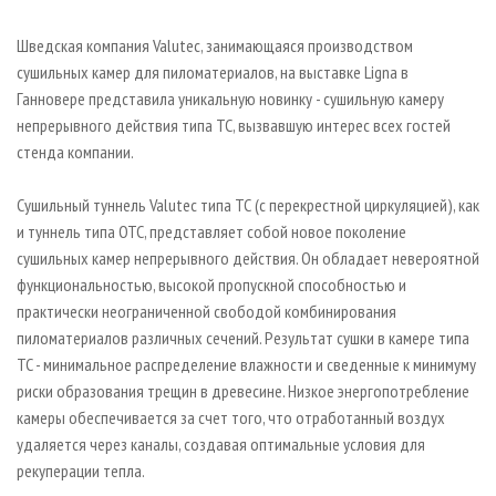
СУШКА ДРЕВЕСИНЫ
ПЕРСОНЫ
КОНТАКТЫ
РЕКЛАМА
Шведская компания Valutec, занимающаяся производством
ПРОИЗВОДСТВО ДРЕВЕСНЫХ ПЛИТ
МОБИЛЬНЫЕ ВЫСТАВКИ
РЕКЛАМА НА САЙТЕ
сушильных камер для пиломатериалов, на выставке Ligna в
ДЕРЕВЯННОЕ ДОМОСТРОЕНИЕ
ОФИЦИАЛЬНЫЕ ДЕЛЕГАЦИИ
Ганновере представила уникальную новинку - сушильную камеру
ПРОИЗВОДСТВО МЕБЕЛИ
непрерывного действия типа TC, вызвавшую интерес всех гостей
ПРИОРИТЕТНЫЕ ИНВЕСТПРОЕКТЫ
стенда компании.
БИОЭНЕРГЕТИКА
RUSSIAN FORESTRY REVIEW
ЦБП
ГАЗЕТА ЛЕСПРОМФОРУМ
Сушильный туннель Valutec типа ТС (с перекрестной циркуляцией), как
и туннель типа OTC, представляет собой новое поколение
ИНСТРУМЕНТ И МАТЕРИАЛЫ
БИБЛИОТЕКА СПЕЦИАЛИСТА
сушильных камер непрерывного действия. Он обладает невероятной
функциональностью, высокой пропускной способностью и
практически неограниченной свободой комбинирования
пиломатериалов различных сечений. Результат сушки в камере типа
TC - минимальное распределение влажности и сведенные к минимуму
риски образования трещин в древесине. Низкое энергопотребление
камеры обеспечивается за счет того, что отработанный воздух
удаляется через каналы, создавая оптимальные условия для
рекуперации тепла.