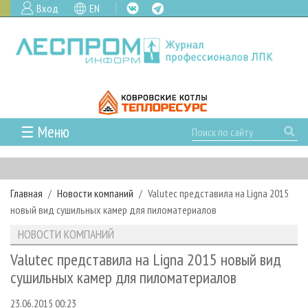
Вход
EN
☰ Меню
ГЛАВНАЯ
РУБРИКИ И ТЕМЫ
Главная
Новости компаний
Valutec представила на Ligna 2015
РУБРИКИ ЖУРНАЛА
НОВОСТИ
новый вид сушильных камер для пиломатериалов
ЛЕСНОЕ ХОЗЯЙСТВО
КАЛЕНДАРЬ СОБЫТИЙ
ПРОЕКТЫ ЛПИ
НОВОСТИ КОМПАНИЙ
ЛЕСОЗАГОТОВКА
НОВОСТИ ЛПК
АНАЛИТИКА
АРХИВ
Valutec представила на Ligna 2015 новый вид
ЛЕСОПИЛЕНИЕ
НОВОСТИ ЖУРНАЛА
ПРЕДПРИЯТИЯ ЛПК
АРХИВ ЖУРНАЛОВ
сушильных камер для пиломатериалов
О ЖУРНАЛЕ
ДЕРЕВООБРАБОТКА
НОВОСТИ КОМПАНИЙ
ЛЕСНЫЕ РЕГИОНЫ РОССИИ
СТАТЬИ
ПОДПИСКА
РЕКЛАМОДАТЕЛЯМ
23.06.2015 00:23