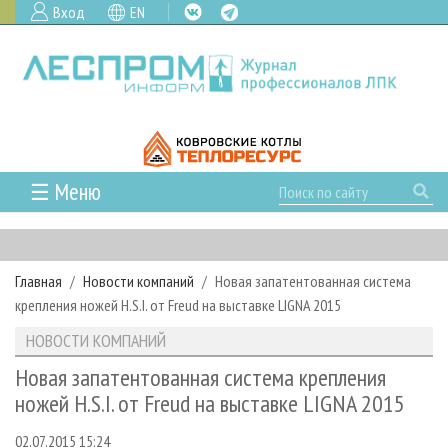
Вход
EN
☰ Меню
ГЛАВНАЯ
РУБРИКИ И ТЕМЫ
Главная
Новости компаний
Новая запатентованная система
РУБРИКИ ЖУРНАЛА
НОВОСТИ
крепления ножей H.S.I. от Freud на выставке LIGNA 2015
ЛЕСНОЕ ХОЗЯЙСТВО
КАЛЕНДАРЬ СОБЫТИЙ
ПРОЕКТЫ ЛПИ
НОВОСТИ КОМПАНИЙ
ЛЕСОЗАГОТОВКА
НОВОСТИ ЛПК
АНАЛИТИКА
АРХИВ
Новая запатентованная система крепления
ЛЕСОПИЛЕНИЕ
НОВОСТИ ЖУРНАЛА
ПРЕДПРИЯТИЯ ЛПК
АРХИВ ЖУРНАЛОВ
ножей H.S.I. от Freud на выставке LIGNA 2015
О ЖУРНАЛЕ
ДЕРЕВООБРАБОТКА
НОВОСТИ КОМПАНИЙ
ЛЕСНЫЕ РЕГИОНЫ РОССИИ
СТАТЬИ
ПОДПИСКА
РЕКЛАМОДАТЕЛЯМ
02.07.2015 15:24