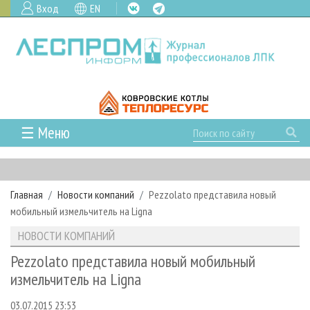
Вход
EN
☰ Меню
ГЛАВНАЯ
РУБРИКИ И ТЕМЫ
Главная
Новости компаний
Pezzolato представила новый
РУБРИКИ ЖУРНАЛА
НОВОСТИ
мобильный измельчитель на Ligna
ЛЕСНОЕ ХОЗЯЙСТВО
КАЛЕНДАРЬ СОБЫТИЙ
ПРОЕКТЫ ЛПИ
НОВОСТИ КОМПАНИЙ
ЛЕСОЗАГОТОВКА
НОВОСТИ ЛПК
АНАЛИТИКА
АРХИВ
Pezzolato представила новый мобильный
ЛЕСОПИЛЕНИЕ
НОВОСТИ ЖУРНАЛА
ПРЕДПРИЯТИЯ ЛПК
АРХИВ ЖУРНАЛОВ
измельчитель на Ligna
О ЖУРНАЛЕ
ДЕРЕВООБРАБОТКА
НОВОСТИ КОМПАНИЙ
ЛЕСНЫЕ РЕГИОНЫ РОССИИ
СТАТЬИ
ПОДПИСКА
РЕКЛАМОДАТЕЛЯМ
03.07.2015 23:53