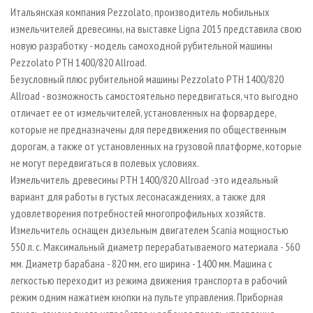
СУШКА ДРЕВЕСИНЫ
ПЕРСОНЫ
КОНТАКТЫ
РЕКЛАМА
Итальянская компания Pezzolato, производитель мобильных
измельчителей древесины, на выставке Ligna 2015 представила свою
ПРОИЗВОДСТВО ДРЕВЕСНЫХ ПЛИТ
МОБИЛЬНЫЕ ВЫСТАВКИ
РЕКЛАМА НА САЙТЕ
новую разработку - модель самоходной рубительной машины
ДЕРЕВЯННОЕ ДОМОСТРОЕНИЕ
ОФИЦИАЛЬНЫЕ ДЕЛЕГАЦИИ
Pezzolato PTH 1400/820 Allroad.
ПРОИЗВОДСТВО МЕБЕЛИ
Безусловный плюс рубительной машины Pezzolato PTH 1400/820
ПРИОРИТЕТНЫЕ ИНВЕСТПРОЕКТЫ
Allroad - возможность самостоятельно передвигаться, что выгодно
БИОЭНЕРГЕТИКА
RUSSIAN FORESTRY REVIEW
отличает ее от измельчителей, установленных на форвардере,
ЦБП
ГАЗЕТА ЛЕСПРОМФОРУМ
которые не предназначены для передвижения по общественным
дорогам, а также от установленных на грузовой платформе, которые
ИНСТРУМЕНТ И МАТЕРИАЛЫ
БИБЛИОТЕКА СПЕЦИАЛИСТА
не могут передвигаться в полевых условиях.
Измельчитель древесины PTH 1400/820 Allroad -это идеальный
вариант для работы в густых лесонасаждениях, а также для
удовлетворения потребностей многопрофильных хозяйств.
Измельчитель оснащен дизельным двигателем Scania мощностью
550 л. с. Максимальный диаметр перерабатываемого материала - 560
мм. Диаметр барабана - 820 мм, его ширина - 1400 мм. Машина с
легкостью переходит из режима движения транспорта в рабочий
режим одним нажатием кнопки на пульте управления. Приборная