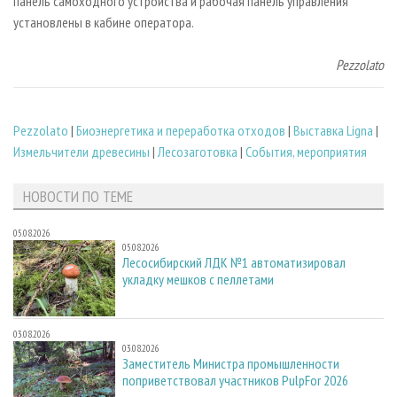
панель самоходного устройства и рабочая панель управления
установлены в кабине оператора.
Pezzolato
Pezzolato
|
Биoэнергетика и переработка отходов
|
Выставка Ligna
|
Измельчители древесины
|
Лесозаготовка
|
События, мероприятия
НОВОСТИ ПО ТЕМЕ
05.08.2026
05.08.2026
Лесосибирский ЛДК №1 автоматизировал
укладку мешков с пеллетами
03.08.2026
03.08.2026
Заместитель Министра промышленности
поприветствовал участников PulpFor 2026