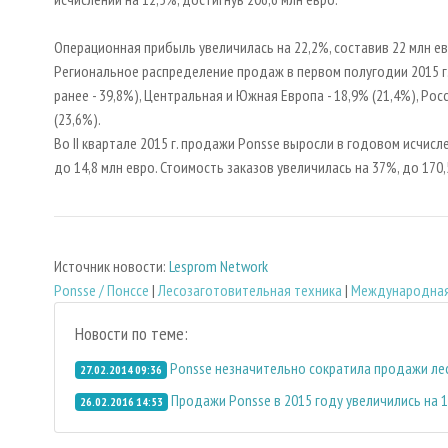
Операционная прибыль увеличилась на 22,2%, составив 22 млн ев
Региональное распределение продаж в первом полугодии 2015 г
ранее - 39,8%), Центральная и Южная Европа - 18,9% (21,4%), Рос
(23,6%).
Во II квартале 2015 г. продажи Ponsse выросли в годовом исчисле
до 14,8 млн евро. Стоимость заказов увеличилась на 37%, до 170
Источник новости:
Lesprom Network
Ponsse / Понссе
|
Лесозаготовительная техника
|
Международная
Новости по теме:
Ponsse незначительно сократила продажи лес
27.02.2014 09:36
Продажи Ponsse в 2015 году увеличились на 1
26.02.2016 14:53