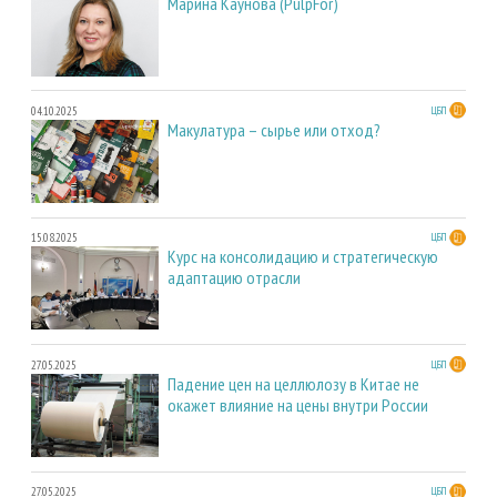
Марина Каунова (PulpFor)
04.10.2025
ЦБП
Макулатура – сырье или отход?
15.08.2025
ЦБП
Курс на консолидацию и стратегическую
адаптацию отрасли
27.05.2025
ЦБП
Падение цен на целлюлозу в Китае не
окажет влияние на цены внутри России
27.05.2025
ЦБП