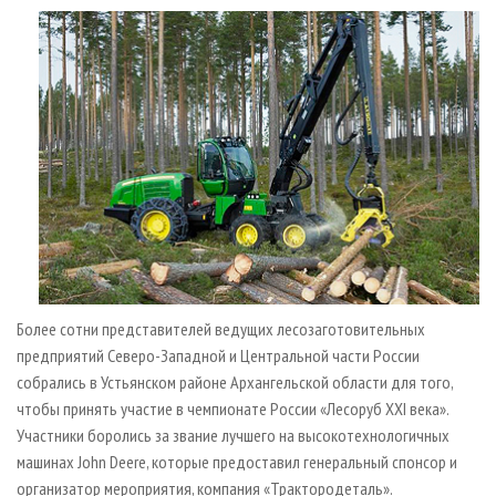
СУШКА ДРЕВЕСИНЫ
ПЕРСОНЫ
КОНТАКТЫ
РЕКЛАМА
ПРОИЗВОДСТВО ДРЕВЕСНЫХ ПЛИТ
МОБИЛЬНЫЕ ВЫСТАВКИ
РЕКЛАМА НА САЙТЕ
ДЕРЕВЯННОЕ ДОМОСТРОЕНИЕ
ОФИЦИАЛЬНЫЕ ДЕЛЕГАЦИИ
ПРОИЗВОДСТВО МЕБЕЛИ
ПРИОРИТЕТНЫЕ ИНВЕСТПРОЕКТЫ
БИОЭНЕРГЕТИКА
RUSSIAN FORESTRY REVIEW
ЦБП
ГАЗЕТА ЛЕСПРОМФОРУМ
ИНСТРУМЕНТ И МАТЕРИАЛЫ
БИБЛИОТЕКА СПЕЦИАЛИСТА
Более сотни представителей ведущих лесозаготовительных
предприятий Северо-Западной и Центральной части России
собрались в Устьянском районе Архангельской области для того,
чтобы принять участие в чемпионате России «Лесоруб XXI века».
Участники боролись за звание лучшего на высокотехнологичных
машинах John Deere, которые предоставил генеральный спонсор и
организатор мероприятия, компания «Трактородеталь».