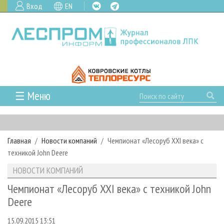
Вход
EN
☰ Меню
ГЛАВНАЯ
РУБРИКИ И ТЕМЫ
Главная
Новости компаний
Чемпионат «Лесоруб XXI века» c
РУБРИКИ ЖУРНАЛА
НОВОСТИ
техникой John Deere
ЛЕСНОЕ ХОЗЯЙСТВО
КАЛЕНДАРЬ СОБЫТИЙ
ПРОЕКТЫ ЛПИ
НОВОСТИ КОМПАНИЙ
ЛЕСОЗАГОТОВКА
НОВОСТИ ЛПК
АНАЛИТИКА
АРХИВ
Чемпионат «Лесоруб XXI века» c техникой John
ЛЕСОПИЛЕНИЕ
НОВОСТИ ЖУРНАЛА
ПРЕДПРИЯТИЯ ЛПК
АРХИВ ЖУРНАЛОВ
Deere
О ЖУРНАЛЕ
ДЕРЕВООБРАБОТКА
НОВОСТИ КОМПАНИЙ
ЛЕСНЫЕ РЕГИОНЫ РОССИИ
СТАТЬИ
ПОДПИСКА
РЕКЛАМОДАТЕЛЯМ
15.09.2015 13:51