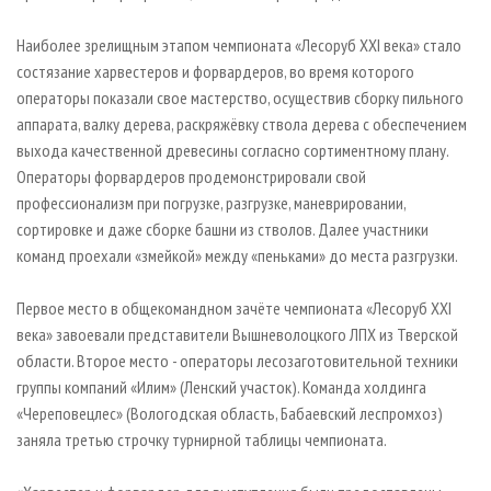
Наиболее зрелищным этапом чемпионата «Лесоруб XXI века» стало
состязание харвестеров и форвардеров, во время которого
операторы показали свое мастерство, осуществив сборку пильного
аппарата, валку дерева, раскряжёвку ствола дерева с обеспечением
выхода качественной древесины согласно сортиментному плану.
Операторы форвардеров продемонстрировали свой
профессионализм при погрузке, разгрузке, маневрировании,
сортировке и даже сборке башни из стволов. Далее участники
команд проехали «змейкой» между «пеньками» до места разгрузки.
Первое место в общекомандном зачёте чемпионата «Лесоруб XXI
века» завоевали представители Вышневолоцкого ЛПХ из Тверской
области. Второе место - операторы лесозаготовительной техники
группы компаний «Илим» (Ленский участок). Команда холдинга
«Череповецлес» (Вологодская область, Бабаевский леспромхоз)
заняла третью строчку турнирной таблицы чемпионата.