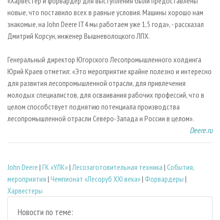
«Харвестер и форвардер для выступления были предоставлены
новые, что поставило всех в равные условия. Машины хорошо нам
знакомые, на John Deere IT4 мы работаем уже 1,5 года», - рассказал
Дмитрий Корсун, инженер Вышневолоцкого ЛПX.
Генеральный директор Югорского Лесопромышленного холдинга
Юрий Краев отметил: «Это мероприятие крайне полезно и интересно
для развития лесопромышленной отрасли, для привлечения
молодых специалистов, для осваивания рабочих профессий, что в
целом способствует поднятию потенциала производства
лесопромышленной отрасли Северо-Запада и России в целом».
Deere.ru
John Deere
|
ГК «УЛК»
|
Лесозаготовительная техника
|
События,
мероприятия
|
Чемпионат «Лесоруб XXI века»
|
Форвардеры
|
Харвестеры
Новости по теме: