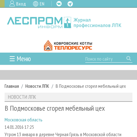
Вход
EN
☰ Меню
ГЛАВНАЯ
РУБРИКИ И ТЕМЫ
Главная
Новости ЛПК
В Подмосковье сгорел мебельный цех
РУБРИКИ ЖУРНАЛА
НОВОСТИ
НОВОСТИ ЛПК
ЛЕСНОЕ ХОЗЯЙСТВО
КАЛЕНДАРЬ СОБЫТИЙ
ПРОЕКТЫ ЛПИ
В Подмосковье сгорел мебельный цех
ЛЕСОЗАГОТОВКА
НОВОСТИ ЛПК
АНАЛИТИКА
АРХИВ
Московская область
ЛЕСОПИЛЕНИЕ
НОВОСТИ ЖУРНАЛА
ПРЕДПРИЯТИЯ ЛПК
АРХИВ ЖУРНАЛОВ
О ЖУРНАЛЕ
14.01.2016 17:25
ДЕРЕВООБРАБОТКА
НОВОСТИ КОМПАНИЙ
ЛЕСНЫЕ РЕГИОНЫ РОССИИ
СТАТЬИ
ПОДПИСКА
РЕКЛАМОДАТЕЛЯМ
Утром 13 января в деревне Черная Грязь в Московской области