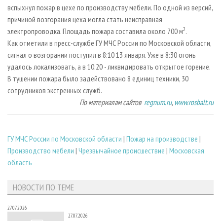
СУШКА ДРЕВЕСИНЫ
ПЕРСОНЫ
вспыхнул пожар в цехе по производству мебели. По одной из версий,
КОНТАКТЫ
РЕКЛАМА
причиной возгорания цеха могла стать неисправная
ПРОИЗВОДСТВО ДРЕВЕСНЫХ ПЛИТ
МОБИЛЬНЫЕ ВЫСТАВКИ
РЕКЛАМА НА САЙТЕ
2
электропроводка. Площадь пожара составила около 700 м
.
ДЕРЕВЯННОЕ ДОМОСТРОЕНИЕ
ОФИЦИАЛЬНЫЕ ДЕЛЕГАЦИИ
Как отметили в пресс-службе ГУ МЧС России по Московской области,
сигнал о возгорании поступил в 8:10 13 января. Уже в 8:30 огонь
ПРОИЗВОДСТВО МЕБЕЛИ
ПРИОРИТЕТНЫЕ ИНВЕСТПРОЕКТЫ
удалось локализовать, а в 10:20 - ликвидировать открытое горение.
БИОЭНЕРГЕТИКА
RUSSIAN FORESTRY REVIEW
В тушении пожара было задействовано 8 единиц техники, 30
ЦБП
ГАЗЕТА ЛЕСПРОМФОРУМ
сотрудников экстренных служб.
По материалам сайтов
regnum.ru
,
www.rosbalt.ru
ИНСТРУМЕНТ И МАТЕРИАЛЫ
БИБЛИОТЕКА СПЕЦИАЛИСТА
ГУ МЧС России по Московской области
|
Пожар на производстве
|
Производство мебели
|
Чрезвычайное происшествие
|
Московская
область
НОВОСТИ ПО ТЕМЕ
27.07.2026
27.07.2026