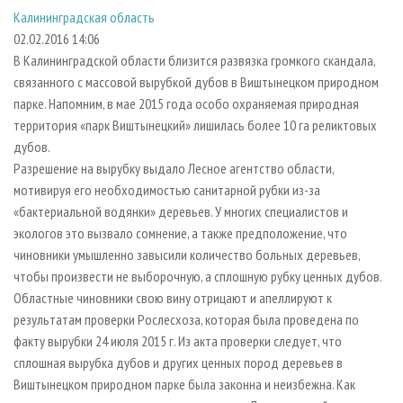
СУШКА ДРЕВЕСИНЫ
ПЕРСОНЫ
КОНТАКТЫ
РЕКЛАМА
Калининградская область
02.02.2016 14:06
ПРОИЗВОДСТВО ДРЕВЕСНЫХ ПЛИТ
МОБИЛЬНЫЕ ВЫСТАВКИ
РЕКЛАМА НА САЙТЕ
В Калининградской области близится развязка громкого скандала,
ДЕРЕВЯННОЕ ДОМОСТРОЕНИЕ
ОФИЦИАЛЬНЫЕ ДЕЛЕГАЦИИ
связанного с массовой вырубкой дубов в Виштынецком природном
ПРОИЗВОДСТВО МЕБЕЛИ
ПРИОРИТЕТНЫЕ ИНВЕСТПРОЕКТЫ
парке. Напомним, в мае 2015 года особо охраняемая природная
территория «парк Виштынецкий» лишилась более 10 га реликтовых
БИОЭНЕРГЕТИКА
RUSSIAN FORESTRY REVIEW
дубов.
ЦБП
ГАЗЕТА ЛЕСПРОМФОРУМ
Разрешение на вырубку выдало Лесное агентство области,
мотивируя его необходимостью санитарной рубки из-за
ИНСТРУМЕНТ И МАТЕРИАЛЫ
БИБЛИОТЕКА СПЕЦИАЛИСТА
«бактериальной водянки» деревьев. У многих специалистов и
экологов это вызвало сомнение, а также предположение, что
чиновники умышленно завысили количество больных деревьев,
чтобы произвести не выборочную, а сплошную рубку ценных дубов.
Областные чиновники свою вину отрицают и апеллируют к
результатам проверки Рослесхоза, которая была проведена по
факту вырубки 24 июля 2015 г. Из акта проверки следует, что
сплошная вырубка дубов и других ценных пород деревьев в
Виштынецком природном парке была законна и неизбежна. Как