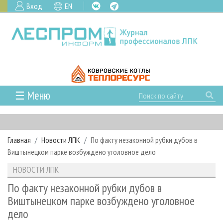
Вход
EN
☰ Меню
ГЛАВНАЯ
РУБРИКИ И ТЕМЫ
Главная
Новости ЛПК
По факту незаконной рубки дубов в
РУБРИКИ ЖУРНАЛА
НОВОСТИ
Виштынецком парке возбуждено уголовное дело
ЛЕСНОЕ ХОЗЯЙСТВО
КАЛЕНДАРЬ СОБЫТИЙ
ПРОЕКТЫ ЛПИ
НОВОСТИ ЛПК
ЛЕСОЗАГОТОВКА
НОВОСТИ ЛПК
АНАЛИТИКА
АРХИВ
По факту незаконной рубки дубов в
ЛЕСОПИЛЕНИЕ
НОВОСТИ ЖУРНАЛА
ПРЕДПРИЯТИЯ ЛПК
АРХИВ ЖУРНАЛОВ
Виштынецком парке возбуждено уголовное
О ЖУРНАЛЕ
дело
ДЕРЕВООБРАБОТКА
НОВОСТИ КОМПАНИЙ
ЛЕСНЫЕ РЕГИОНЫ РОССИИ
СТАТЬИ
ПОДПИСКА
РЕКЛАМОДАТЕЛЯМ