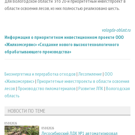
Для Вологодской области это 20-й приоритетный инвестпроект в
области освоения лесов, из них полностью реализовано шесть.
vologda-oblast.ru
Информация о приоритетном инвестиционном проекте ООО
«Жилкомсервис» «Создание нового высокотехнологичного
обрабатывающего производства»
Биoэнергетика и переработка отходов
|
Лесопиление
|
ООО
«Жилкомсервис»
|
Приоритетные инвестпроекты в области освоения
лесов
|
Производство пиломатериалов
|
Развитие ЛПК
|
Вологодская
область
НОВОСТИ ПО ТЕМЕ
05.08.2026
05.08.2026
Лесосибирский ЛДК №1 автоматизировал