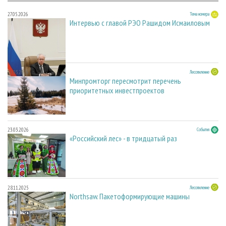
27.05.2026
Тема номера
Интервью с главой РЭО Рашидом Исмаиловым
23.03.2026
Лесопиление
Минпромторг пересмотрит перечень
приоритетных инвестпроектов
23.03.2026
События
«Российский лес» - в тридцатый раз
28.11.2025
Лесопиление
Northsaw. Пакетоформирующие машины