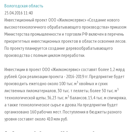
СУШКА ДРЕВЕСИНЫ
ПЕРСОНЫ
КОНТАКТЫ
РЕКЛАМА
Вологодская область
25.04.2016 11:40
ПРОИЗВОДСТВО ДРЕВЕСНЫХ ПЛИТ
МОБИЛЬНЫЕ ВЫСТАВКИ
РЕКЛАМА НА САЙТЕ
Инвестиционный проект ООО «Жилкомсервис» «Создание нового
ДЕРЕВЯННОЕ ДОМОСТРОЕНИЕ
ОФИЦИАЛЬНЫЕ ДЕЛЕГАЦИИ
высокотехнологичного обрабатывающего производства» приказом
ПРОИЗВОДСТВО МЕБЕЛИ
ПРИОРИТЕТНЫЕ ИНВЕСТПРОЕКТЫ
Министерства промышленности и торговли РФ включен в перечень
приоритетных инвестиционных проектов в области освоения лесов.
БИОЭНЕРГЕТИКА
RUSSIAN FORESTRY REVIEW
По проекту планируется создание деревообрабатывающего
ЦБП
ГАЗЕТА ЛЕСПРОМФОРУМ
производства с полным циклом переработки.
ИНСТРУМЕНТ И МАТЕРИАЛЫ
БИБЛИОТЕКА СПЕЦИАЛИСТА
Инвестиции в проект ООО «Жилкомсервис» составят более 1,2 млрд
рублей. Срок реализации проекта - 2016-2019 гг. Предприятие будет
3
производить ежегодно около 100 тыс. м
хвойных и сухих
3
лиственных пиломатериалов, 30 тыс. т пеллеты, более 50 тыс. м
3
технологической щепы, 36,23 тыс. м
балансов, 15,4 тыс. м спичкряжа,
а также технологическое сырье и дрова. На предприятии будет
организовано 160 рабочих мест. Поступления в бюджеты разного
уровня составят около 410 млн руб.