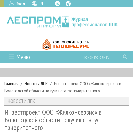
Вход
EN
☰ Меню
ГЛАВНАЯ
РУБРИКИ И ТЕМЫ
Главная
Новости ЛПК
Инвестпроект ООО «Жилкомсервис» в
РУБРИКИ ЖУРНАЛА
НОВОСТИ
Вологодской области получил статус приоритетного
ЛЕСНОЕ ХОЗЯЙСТВО
КАЛЕНДАРЬ СОБЫТИЙ
ПРОЕКТЫ ЛПИ
НОВОСТИ ЛПК
ЛЕСОЗАГОТОВКА
НОВОСТИ ЛПК
АНАЛИТИКА
АРХИВ
Инвестпроект ООО «Жилкомсервис» в
ЛЕСОПИЛЕНИЕ
НОВОСТИ ЖУРНАЛА
ПРЕДПРИЯТИЯ ЛПК
АРХИВ ЖУРНАЛОВ
Вологодской области получил статус
О ЖУРНАЛЕ
приоритетного
ДЕРЕВООБРАБОТКА
НОВОСТИ КОМПАНИЙ
ЛЕСНЫЕ РЕГИОНЫ РОССИИ
СТАТЬИ
ПОДПИСКА
РЕКЛАМОДАТЕЛЯМ