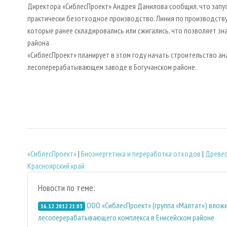
Директора «СиблесПроект» Андрея Данилова сообщил, что запус
практически безотходное производство. Линия по производству
которые ранее складировались или сжигались, что позволяет зн
района.
«СиблесПроект» планирует в этом году начать строительство а
лесоперерабатывающем заводе в Богучанском районе.
«СиблесПроект»
|
Биoэнергетика и переработка отходов
|
Древе
Красноярский край
Новости по теме:
ООО «СиблесПроект» (группа «Малтат») вложи
16.12.2012 21:03
лесоперерабатывающего комплекса в Енисейском районе