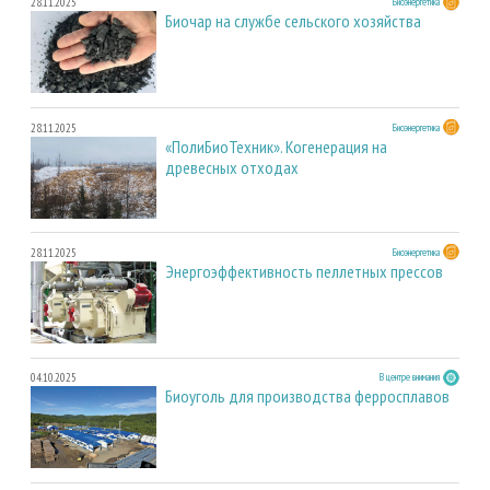
28.11.2025
Биоэнергетика
Биочар на службе сельского хозяйства
28.11.2025
Биоэнергетика
«ПолиБиоТехник». Когенерация на
древесных отходах
28.11.2025
Биоэнергетика
Энергоэффективность пеллетных прессов
04.10.2025
В центре внимания
Биоуголь для производства ферросплавов