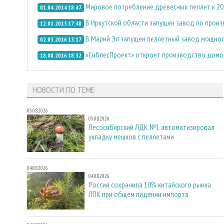
Мировое потребление древесных пеллет к 204
01.04.2014 18:47
В Иркутской области запущен завод по произ
12.01.2015 17:48
В Марий Эл запущен пеллетный завод мощнос
02.03.2016 15:17
«СиблесПроект» откроет производство домок
18.08.2016 18:32
НОВОСТИ ПО ТЕМЕ
05.08.2026
05.08.2026
Лесосибирский ЛДК №1 автоматизировал
укладку мешков с пеллетами
04.08.2026
04.08.2026
Россия сохранила 10% китайского рынка
ЛПК при общем падении импорта