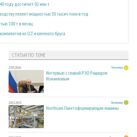
0 году достигнет 92 млн т
водству пеллет мощностью 30 тысяч тонн в год
тью 100 т в месяц
омплектов из CLT и клееного бруса
СТАТЬИ ПО ТЕМЕ
27.05.2026
Тема номера
Интервью с главой РЭО Рашидом
Исмаиловым
28.11.2025
Лесопиление
Northsaw. Пакетоформирующие машины