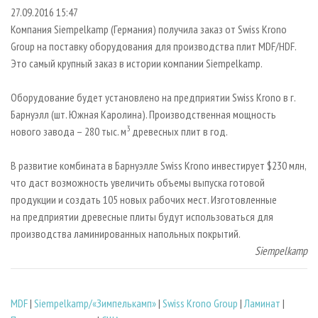
СУШКА ДРЕВЕСИНЫ
ПЕРСОНЫ
КОНТАКТЫ
РЕКЛАМА
27.09.2016 15:47
Компания Siempelkamp (Германия) получила заказ от Swiss Krono
ПРОИЗВОДСТВО ДРЕВЕСНЫХ ПЛИТ
МОБИЛЬНЫЕ ВЫСТАВКИ
РЕКЛАМА НА САЙТЕ
Group на поставку оборудования для производства плит MDF/HDF.
ДЕРЕВЯННОЕ ДОМОСТРОЕНИЕ
ОФИЦИАЛЬНЫЕ ДЕЛЕГАЦИИ
Это самый крупный заказ в истории компании Siempelkamp.
ПРОИЗВОДСТВО МЕБЕЛИ
ПРИОРИТЕТНЫЕ ИНВЕСТПРОЕКТЫ
Оборудование будет установлено на предприятии Swiss Krono в г.
БИОЭНЕРГЕТИКА
RUSSIAN FORESTRY REVIEW
Барнуэлл (шт. Южная Каролина). Производственная мощность
ЦБП
ГАЗЕТА ЛЕСПРОМФОРУМ
3
нового завода – 280 тыс. м
древесных плит в год.
ИНСТРУМЕНТ И МАТЕРИАЛЫ
БИБЛИОТЕКА СПЕЦИАЛИСТА
В развитие комбината в Барнуэлле Swiss Krono инвестирует $230 млн,
что даст возможность увеличить объемы выпуска готовой
продукции и создать 105 новых рабочих мест. Изготовленные
на предприятии древесные плиты будут использоваться для
производства ламинированных напольных покрытий.
Siempelkamp
MDF
|
Siempelkamp/«Зимпелькамп»
|
Swiss Krono Group
|
Ламинат
|