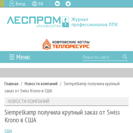
Вход
EN
☰ Меню
ГЛАВНАЯ
РУБРИКИ И ТЕМЫ
Главная
Новости компаний
Siempelkamp получила крупный
РУБРИКИ ЖУРНАЛА
НОВОСТИ
заказ от Swiss Krono в США
ЛЕСНОЕ ХОЗЯЙСТВО
КАЛЕНДАРЬ СОБЫТИЙ
ПРОЕКТЫ ЛПИ
НОВОСТИ КОМПАНИЙ
ЛЕСОЗАГОТОВКА
НОВОСТИ ЛПК
АНАЛИТИКА
АРХИВ
Siempelkamp получила крупный заказ от Swiss
ЛЕСОПИЛЕНИЕ
НОВОСТИ ЖУРНАЛА
ПРЕДПРИЯТИЯ ЛПК
АРХИВ ЖУРНАЛОВ
Krono в США
О ЖУРНАЛЕ
ДЕРЕВООБРАБОТКА
НОВОСТИ КОМПАНИЙ
ЛЕСНЫЕ РЕГИОНЫ РОССИИ
СТАТЬИ
ПОДПИСКА
РЕКЛАМОДАТЕЛЯМ
США