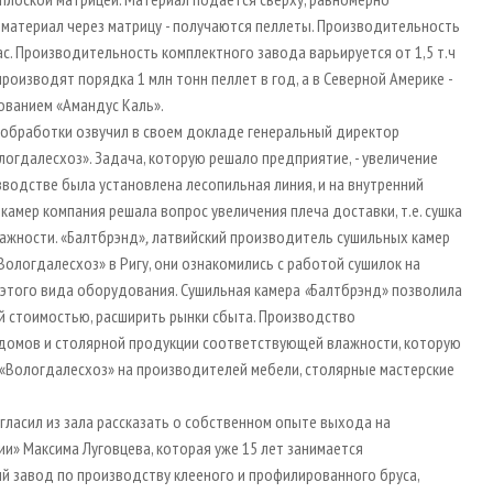
материал через матрицу - получаются пеллеты. Производительность
час. Производительность комплектного завода варьируется от 1,5 т.ч
производят порядка 1 млн тонн пеллет в год, а в Северной Америке -
ованием «Амандус Каль».
обработки озвучил в своем докладе генеральный директор
логдалесхоз». Задача, которую решало предприятие, - увеличение
водстве была установлена лесопильная линия, и на внутренний
камер компания решала вопрос увеличения плеча доставки, т.е. сушка
ажности. «Балтбрэнд»
,
латвийский производитель сушильных камер
Вологдалесхоз» в Ригу, они ознакомились с работой сушилок на
е этого вида оборудования. Сушильная камера
«
Балтбрэнд» позволила
 стоимостью, расширить рынки сбыта. Производство
 домов и столярной продукции соответствующей влажности, которую
«Вологдалесхоз» на производителей мебели, столярные мастерские
гласил из зала рассказать о собственном опыте выхода на
и» Максима Луговцева, которая уже 15 лет занимается
й завод по производству клееного и профилированного бруса,