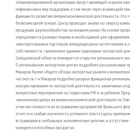
специализированной организации, представляющей «единое окно
нефинансовых мер поддержки, в том числе через взаимодейств
функции по развитию внешнеэкономической деятельности. Это го
безвозмездной основе. Центр проводит анализ по запросу компа
продукции деревообработки, на внешнем рынке. На основе про
определяются размеры пошлин и необходимой для оформления д
заинтересованных партнеров, международное патентование и се
собственности, таможенное администрирование экспортной деят
Свердловской области планируется открытие регионального эксп
О региональном экспортном центре подробнее рассказал вице-
Макаров. Кроме общего обзора экспортных рынков и внешнеэко
частности, г-н Макаров подробно раскрыл функционал региональ
консультирования по экспортной деятельности, заканчивая соз
конгрессных мероприятиях на территории РФ и за рубежом. Пре
«жизненному циклу» их внешнеэкономической деятельности. Гов
отметил сложности во встраивании предприятий Уральского фе
отнести и слабую изученность успешного опыта (здесь примером
встраивания в глобальные экономические цепочки, и отсутствие
конкурентоспособных продуктах.