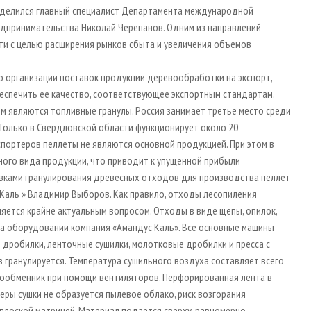
 поделился главный специалист Департамента международной
дпринимательства Николай Черепанов. Одним из направлений
ти с целью расширения рынков сбыта и увеличения объемов
о организации поставок продукции деревообработки на экспорт,
обеспечить ее качество, соответствующее экспортным стандартам.
 являются топливные гранулы. Россия занимает третье место среди
. Только в Свердловской области функционирует около 20
спортеров пеллеты не являются основной продукцией. При этом в
ного вида продукции, что приводит к упущенной прибыли
овками гранулирования древесных отходов для производства пеллет
 Каль » Владимир Выборов. Как правило, отходы лесопиления
яется крайне актуальным вопросом. Отходы в виде щепы, опилок,
на оборудовании компания «Амандус Каль». Все основные машины
 дробилки, ленточные сушилки, молотковые дробилки и пресса с
в гранулируется. Температура сушильного воздуха составляет всего
плообменник при помощи вентиляторов. Перфорированная лента в
ры сушки не образуется пылевое облако, риск возгорания
 плоской матрицей. Материал подается сверху, равномерно