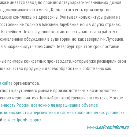
 Также имеется завод по производству каркасно-панельных домов
м. домокомплектов в месяц. Кроме этого есть производство
адские комплексы из древесины. Учитывая конъюнктуры рынка на
стоянии не только в Ближнем Зарубежье, но и в других странах.
Бахрейном. Пока на уровне контактов есть наметки на работу с
оживленные обсуждения в аудитории, но, как заверил г-н Луговцев,
в в Бахрейн идут через Санкт-Петербург, при этом срок поставки
шные примеры конкретных производств, которые уже расширили свои
мое качество продукции деревообработки и собственно как
а сайте
организатора.
кспорта, внутреннего рынка и производственных возможностей
нных мероприятиях. Ближайшие конференции состоятся в Москве
нность России: возможно ли наращивание объемов
: возможности и перспективы в сложных экономических условиях»
.
айте
«ЛесПромИнформ»
.
www.LesPromInform.ru