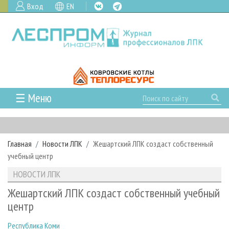
Вход
EN
☰ Меню
ГЛАВНАЯ
РУБРИКИ И ТЕМЫ
Главная
Новости ЛПК
Жешартский ЛПК создаст собственный
РУБРИКИ ЖУРНАЛА
НОВОСТИ
учебный центр
ЛЕСНОЕ ХОЗЯЙСТВО
КАЛЕНДАРЬ СОБЫТИЙ
ПРОЕКТЫ ЛПИ
НОВОСТИ ЛПК
ЛЕСОЗАГОТОВКА
НОВОСТИ ЛПК
АНАЛИТИКА
АРХИВ
Жешартский ЛПК создаст собственный учебный
ЛЕСОПИЛЕНИЕ
НОВОСТИ ЖУРНАЛА
ПРЕДПРИЯТИЯ ЛПК
АРХИВ ЖУРНАЛОВ
центр
О ЖУРНАЛЕ
ДЕРЕВООБРАБОТКА
НОВОСТИ КОМПАНИЙ
ЛЕСНЫЕ РЕГИОНЫ РОССИИ
СТАТЬИ
ПОДПИСКА
РЕКЛАМОДАТЕЛЯМ
Республика Коми