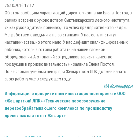
СУШКА ДРЕВЕСИНЫ
ПЕРСОНЫ
КОНТАКТЫ
РЕКЛАМА
26.10.2016 17:12
Об этом сообщила управляющий директор компании Елена Постол, в
ПРОИЗВОДСТВО ДРЕВЕСНЫХ ПЛИТ
МОБИЛЬНЫЕ ВЫСТАВКИ
РЕКЛАМА НА САЙТЕ
рамках встречи с руководством Сыктывкарского лесного института.
ДЕРЕВЯННОЕ ДОМОСТРОЕНИЕ
ОФИЦИАЛЬНЫЕ ДЕЛЕГАЦИИ
«Я как руководитель понимаю, что успех предприятия - это кадры.
ПРОИЗВОДСТВО МЕБЕЛИ
Мы работаем с людьми, а не со станками. У нас есть институт
ПРИОРИТЕТНЫЕ ИНВЕСТПРОЕКТЫ
наставничества, но этого мало. У нас дефицит квалифицированных
БИОЭНЕРГЕТИКА
RUSSIAN FORESTRY REVIEW
рабочих, которые готовы работать на нашем сложном
ЦБП
ГАЗЕТА ЛЕСПРОМФОРУМ
оборудовании. А от знаний сотрудников зависит качество
продукции и производительность», - заявила Елена Постол.
ИНСТРУМЕНТ И МАТЕРИАЛЫ
БИБЛИОТЕКА СПЕЦИАЛИСТА
По ее словам, учебный центр при Жешартском ЛПК должен начать
свою работу уже в следующем году.
ИА Комиинформ
Информация о приоритетном инвестиционном проекте ООО
«Жешартский ЛПК» «Техническое перевооружение
деревообрабатывающего комплекса по производству
древесных плит в пгт Жешарт»