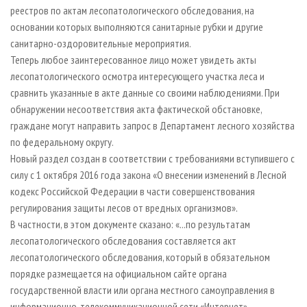
СУШКА ДРЕВЕСИНЫ
ПЕРСОНЫ
реестров по актам лесопатологического обследования, на
КОНТАКТЫ
РЕКЛАМА
основании которых выполняются санитарные рубки и другие
ПРОИЗВОДСТВО ДРЕВЕСНЫХ ПЛИТ
МОБИЛЬНЫЕ ВЫСТАВКИ
РЕКЛАМА НА САЙТЕ
санитарно-оздоровительные мероприятия.
ДЕРЕВЯННОЕ ДОМОСТРОЕНИЕ
ОФИЦИАЛЬНЫЕ ДЕЛЕГАЦИИ
Теперь любое заинтересованное лицо может увидеть акты
лесопатологического осмотра интересующего участка леса и
ПРОИЗВОДСТВО МЕБЕЛИ
ПРИОРИТЕТНЫЕ ИНВЕСТПРОЕКТЫ
сравнить указанные в акте данные со своими наблюдениями. При
БИОЭНЕРГЕТИКА
RUSSIAN FORESTRY REVIEW
обнаружении несоответствия акта фактической обстановке,
ЦБП
ГАЗЕТА ЛЕСПРОМФОРУМ
граждане могут направить запрос в Департамент лесного хозяйства
по федеральному округу.
ИНСТРУМЕНТ И МАТЕРИАЛЫ
БИБЛИОТЕКА СПЕЦИАЛИСТА
Новый раздел создан в соответствии с требованиями вступившего с
силу с 1 октября 2016 года закона «О внесении изменений в Лесной
кодекс Российской Федерации в части совершенствования
регулирования защиты лесов от вредных организмов».
В частности, в этом документе сказано: «...по результатам
лесопатологического обследования составляется акт
лесопатологического обследования, который в обязательном
порядке размещается на официальном сайте органа
государственной власти или органа местного самоуправления в
информационно-телекоммуникационной сети «Интернет».