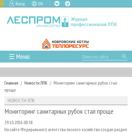
Вход
EN
☰ Меню
ГЛАВНАЯ
РУБРИКИ И ТЕМЫ
Главная
Новости ЛПК
Мониторинг санитарных рубок стал
РУБРИКИ ЖУРНАЛА
НОВОСТИ
проще
ЛЕСНОЕ ХОЗЯЙСТВО
КАЛЕНДАРЬ СОБЫТИЙ
ПРОЕКТЫ ЛПИ
НОВОСТИ ЛПК
ЛЕСОЗАГОТОВКА
НОВОСТИ ЛПК
АНАЛИТИКА
АРХИВ
Мониторинг санитарных рубок стал проще
ЛЕСОПИЛЕНИЕ
НОВОСТИ ЖУРНАЛА
ПРЕДПРИЯТИЯ ЛПК
АРХИВ ЖУРНАЛОВ
О ЖУРНАЛЕ
29.10.2016 00:58
ДЕРЕВООБРАБОТКА
НОВОСТИ КОМПАНИЙ
ЛЕСНЫЕ РЕГИОНЫ РОССИИ
СТАТЬИ
ПОДПИСКА
РЕКЛАМОДАТЕЛЯМ
На сайте Федерального агентства лесного хозяйства создан раздел