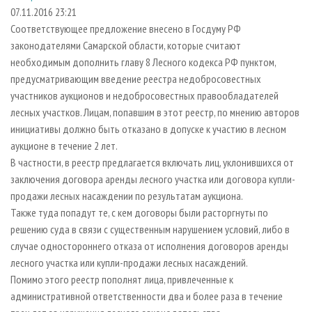
СУШКА ДРЕВЕСИНЫ
ПЕРСОНЫ
КОНТАКТЫ
РЕКЛАМА
07.11.2016 23:21
Соответствующее предложение внесено в Госдуму РФ
ПРОИЗВОДСТВО ДРЕВЕСНЫХ ПЛИТ
МОБИЛЬНЫЕ ВЫСТАВКИ
РЕКЛАМА НА САЙТЕ
законодателями Самарской области, которые считают
ДЕРЕВЯННОЕ ДОМОСТРОЕНИЕ
ОФИЦИАЛЬНЫЕ ДЕЛЕГАЦИИ
необходимым дополнить главу 8 Лесного кодекса РФ пунктом,
ПРОИЗВОДСТВО МЕБЕЛИ
предусматривающим введение реестра недобросовестных
ПРИОРИТЕТНЫЕ ИНВЕСТПРОЕКТЫ
участников аукционов и недобросовестных правообладателей
БИОЭНЕРГЕТИКА
RUSSIAN FORESTRY REVIEW
лесных участков. Лицам, попавшим в этот реестр, по мнению авторов
ЦБП
ГАЗЕТА ЛЕСПРОМФОРУМ
инициативы должно быть отказано в допуске к участию в лесном
аукционе в течение 2 лет.
ИНСТРУМЕНТ И МАТЕРИАЛЫ
БИБЛИОТЕКА СПЕЦИАЛИСТА
В частности, в реестр предлагается включать лиц, уклонившихся от
заключения договора аренды лесного участка или договора купли-
продажи лесных насаждении по результатам аукциона.
Также туда попадут те, с кем договоры были расторгнуты по
решению суда в связи с существенным нарушением условий, либо в
случае одностороннего отказа от исполнения договоров аренды
лесного участка или купли-продажи лесных насаждений.
Помимо этого реестр пополнят лица, привлеченные к
административной ответственности два и более раза в течение