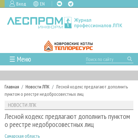
Вход
EN
☰ Меню
ГЛАВНАЯ
РУБРИКИ И ТЕМЫ
Главная
Новости ЛПК
Лесной кодекс предлагают дополнить
РУБРИКИ ЖУРНАЛА
НОВОСТИ
пунктом о реестре недобросовестных лиц
ЛЕСНОЕ ХОЗЯЙСТВО
КАЛЕНДАРЬ СОБЫТИЙ
ПРОЕКТЫ ЛПИ
НОВОСТИ ЛПК
ЛЕСОЗАГОТОВКА
НОВОСТИ ЛПК
АНАЛИТИКА
АРХИВ
Лесной кодекс предлагают дополнить пунктом
ЛЕСОПИЛЕНИЕ
НОВОСТИ ЖУРНАЛА
ПРЕДПРИЯТИЯ ЛПК
АРХИВ ЖУРНАЛОВ
о реестре недобросовестных лиц
О ЖУРНАЛЕ
ДЕРЕВООБРАБОТКА
НОВОСТИ КОМПАНИЙ
ЛЕСНЫЕ РЕГИОНЫ РОССИИ
СТАТЬИ
ПОДПИСКА
РЕКЛАМОДАТЕЛЯМ
Самарская область