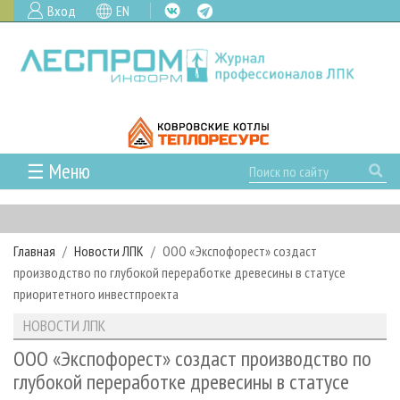
Вход
EN
☰ Меню
ГЛАВНАЯ
РУБРИКИ И ТЕМЫ
Главная
Новости ЛПК
ООО «Экспофорест» создаст
РУБРИКИ ЖУРНАЛА
НОВОСТИ
производство по глубокой переработке древесины в статусе
ЛЕСНОЕ ХОЗЯЙСТВО
КАЛЕНДАРЬ СОБЫТИЙ
приоритетного инвестпроекта
ПРОЕКТЫ ЛПИ
ЛЕСОЗАГОТОВКА
НОВОСТИ ЛПК
АНАЛИТИКА
НОВОСТИ ЛПК
АРХИВ
ЛЕСОПИЛЕНИЕ
НОВОСТИ ЖУРНАЛА
ПРЕДПРИЯТИЯ ЛПК
АРХИВ ЖУРНАЛОВ
ООО «Экспофорест» создаст производство по
О ЖУРНАЛЕ
глубокой переработке древесины в статусе
ДЕРЕВООБРАБОТКА
НОВОСТИ КОМПАНИЙ
ЛЕСНЫЕ РЕГИОНЫ РОССИИ
СТАТЬИ
ПОДПИСКА
РЕКЛАМОДАТЕЛЯМ