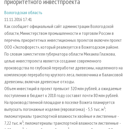
приоритетного инвестпроекта
СУШКА ДРЕВЕСИНЫ
ПЕРСОНЫ
КОНТАКТЫ
РЕКЛАМА
Вологодская область
ПРОИЗВОДСТВО ДРЕВЕСНЫХ ПЛИТ
МОБИЛЬНЫЕ ВЫСТАВКИ
РЕКЛАМА НА САЙТЕ
11.11.2016 17:41
ДЕРЕВЯННОЕ ДОМОСТРОЕНИЕ
ОФИЦИАЛЬНЫЕ ДЕЛЕГАЦИИ
Как сообщает официальный сайт администрации Вологодской
ПРОИЗВОДСТВО МЕБЕЛИ
ПРИОРИТЕТНЫЕ ИНВЕСТПРОЕКТЫ
области, Министерством промышленности и торговли России в
перечень приоритетных инвестиционных проектов включен проект
БИОЭНЕРГЕТИКА
RUSSIAN FORESTRY REVIEW
ООО «Экспофорест», который реализуется в Вожегодском районе.
ЦБП
ГАЗЕТА ЛЕСПРОМФОРУМ
По словам заместителя губернатора области Михаила Глазкова,
целью инвестпроекта является создание современного
ИНСТРУМЕНТ И МАТЕРИАЛЫ
БИБЛИОТЕКА СПЕЦИАЛИСТА
производства по глубокой переработке древесины, нацеленного на
комплексную переработку круглого леса, пиловочника и балансовой
древесины, включая древесные отходы.
Объем инвестиций в проект превысит 320 млн рублей, а ожидаемые
поступления в бюджет к 2018 году составят почти 80 млн рублей.
На производственной площадке в поселке Вожега планируется
3
выпускать погонажные изделия (евровагонка) - 5,5 тыс. м
;
пиломатериалы транспортной влажности хвойные и лиственные -
3
7,22 тыс. м
; пиломатериалы транспортной влажности лиственные -
3
3