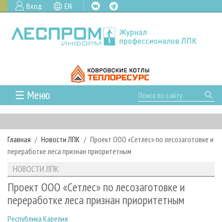
Вход
EN
☰ Меню
ГЛАВНАЯ
РУБРИКИ И ТЕМЫ
Главная
Новости ЛПК
Проект ООО «Сетлес» по лесозаготовке и
РУБРИКИ ЖУРНАЛА
НОВОСТИ
переработке леса признан приоритетным
ЛЕСНОЕ ХОЗЯЙСТВО
КАЛЕНДАРЬ СОБЫТИЙ
ПРОЕКТЫ ЛПИ
НОВОСТИ ЛПК
ЛЕСОЗАГОТОВКА
НОВОСТИ ЛПК
АНАЛИТИКА
АРХИВ
Проект ООО «Сетлес» по лесозаготовке и
ЛЕСОПИЛЕНИЕ
НОВОСТИ ЖУРНАЛА
ПРЕДПРИЯТИЯ ЛПК
АРХИВ ЖУРНАЛОВ
переработке леса признан приоритетным
О ЖУРНАЛЕ
ДЕРЕВООБРАБОТКА
НОВОСТИ КОМПАНИЙ
ЛЕСНЫЕ РЕГИОНЫ РОССИИ
СТАТЬИ
ПОДПИСКА
РЕКЛАМОДАТЕЛЯМ
Республика Карелия