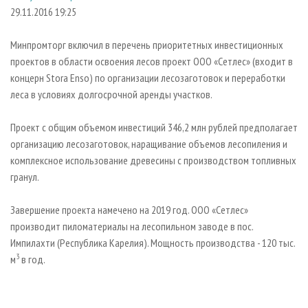
СУШКА ДРЕВЕСИНЫ
ПЕРСОНЫ
КОНТАКТЫ
РЕКЛАМА
29.11.2016 19:25
ПРОИЗВОДСТВО ДРЕВЕСНЫХ ПЛИТ
МОБИЛЬНЫЕ ВЫСТАВКИ
РЕКЛАМА НА САЙТЕ
Минпромторг включил в перечень приоритетных инвестиционных
ДЕРЕВЯННОЕ ДОМОСТРОЕНИЕ
ОФИЦИАЛЬНЫЕ ДЕЛЕГАЦИИ
проектов в области освоения лесов проект ООО «Сетлес» (входит в
ПРОИЗВОДСТВО МЕБЕЛИ
концерн Stora Enso) по организации лесозаготовок и переработки
ПРИОРИТЕТНЫЕ ИНВЕСТПРОЕКТЫ
леса в условиях долгосрочной аренды участков.
БИОЭНЕРГЕТИКА
RUSSIAN FORESTRY REVIEW
ЦБП
ГАЗЕТА ЛЕСПРОМФОРУМ
Проект с общим объемом инвестиций 346,2 млн рублей предполагает
организацию лесозаготовок, наращивание объемов лесопиления и
ИНСТРУМЕНТ И МАТЕРИАЛЫ
БИБЛИОТЕКА СПЕЦИАЛИСТА
комплексное использование древесины с производством топливных
гранул.
Завершение проекта намечено на 2019 год. ООО «Сетлес»
производит пиломатериалы на лесопильном заводе в пос.
Импилахти (Республика Карелия). Мощность производства - 120 тыс.
3
м
в год.