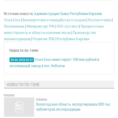
Источник новости:
Администрация Главы Республики Карелия
Stora Enso
|
Биoэнергетика и переработка отходов
|
Лесозаготовка
|
Лесопиление
|
Минпромторг РФ
|
ООО «Сетлес»
|
Приоритетные
инвестпроекты в области освоения лесов
|
Производство
пиломатериалов
|
Развитие ЛПК
|
Республика Карелия
Новости по теме:
Stora Enso инвестирует 500 млн рублей в
09.06.2018 10:57
лесопильный завод в пос. Неболчи
НОВОСТИ ПО ТЕМЕ
07.08.2026
07.08.2026
Вологодская область экспортировала 800 тыс.
кубометров лесопродукции