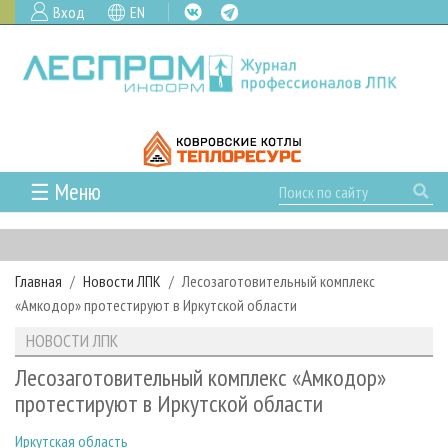
Вход
EN
☰ Меню
ГЛАВНАЯ
РУБРИКИ И ТЕМЫ
Главная
Новости ЛПК
Лесозаготовительный комплекс
РУБРИКИ ЖУРНАЛА
НОВОСТИ
«Амкодор» протестируют в Иркутской области
ЛЕСНОЕ ХОЗЯЙСТВО
КАЛЕНДАРЬ СОБЫТИЙ
ПРОЕКТЫ ЛПИ
НОВОСТИ ЛПК
ЛЕСОЗАГОТОВКА
НОВОСТИ ЛПК
АНАЛИТИКА
АРХИВ
Лесозаготовительный комплекс «Амкодор»
ЛЕСОПИЛЕНИЕ
НОВОСТИ ЖУРНАЛА
ПРЕДПРИЯТИЯ ЛПК
АРХИВ ЖУРНАЛОВ
протестируют в Иркутской области
О ЖУРНАЛЕ
ДЕРЕВООБРАБОТКА
НОВОСТИ КОМПАНИЙ
ЛЕСНЫЕ РЕГИОНЫ РОССИИ
СТАТЬИ
ПОДПИСКА
РЕКЛАМОДАТЕЛЯМ
Иркутская область