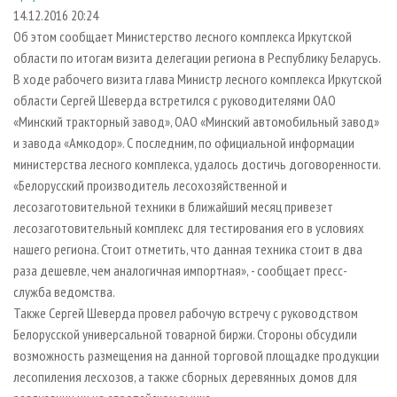
СУШКА ДРЕВЕСИНЫ
ПЕРСОНЫ
КОНТАКТЫ
РЕКЛАМА
14.12.2016 20:24
Об этом сообщает Министерство лесного комплекса Иркутской
ПРОИЗВОДСТВО ДРЕВЕСНЫХ ПЛИТ
МОБИЛЬНЫЕ ВЫСТАВКИ
РЕКЛАМА НА САЙТЕ
области по итогам визита делегации региона в Республику Беларусь.
ДЕРЕВЯННОЕ ДОМОСТРОЕНИЕ
ОФИЦИАЛЬНЫЕ ДЕЛЕГАЦИИ
В ходе рабочего визита глава Министр лесного комплекса Иркутской
ПРОИЗВОДСТВО МЕБЕЛИ
области Сергей Шеверда встретился с руководителями ОАО
ПРИОРИТЕТНЫЕ ИНВЕСТПРОЕКТЫ
«Минский тракторный завод», ОАО «Минский автомобильный завод»
БИОЭНЕРГЕТИКА
RUSSIAN FORESTRY REVIEW
и завода «Амкодор». С последним, по официальной информации
ЦБП
ГАЗЕТА ЛЕСПРОМФОРУМ
министерства лесного комплекса, удалось достичь договоренности.
«Белорусский производитель лесохозяйственной и
ИНСТРУМЕНТ И МАТЕРИАЛЫ
БИБЛИОТЕКА СПЕЦИАЛИСТА
лесозаготовительной техники в ближайший месяц привезет
лесозаготовительный комплекс для тестирования его в условиях
нашего региона. Стоит отметить, что данная техника стоит в два
раза дешевле, чем аналогичная импортная», - сообщает пресс-
служба ведомства.
Также Сергей Шеверда провел рабочую встречу с руководством
Белорусской универсальной товарной биржи. Стороны обсудили
возможность размещения на данной торговой площадке продукции
лесопиления лесхозов, а также сборных деревянных домов для