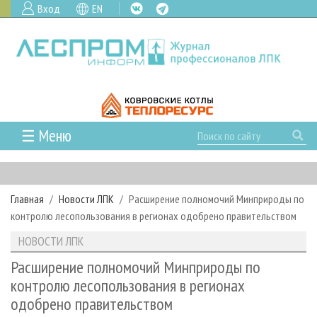
Вход
EN
☰ Меню
ГЛАВНАЯ
РУБРИКИ И ТЕМЫ
Главная
Новости ЛПК
Расширение полномочий Минприроды по
РУБРИКИ ЖУРНАЛА
НОВОСТИ
контролю лесопользования в регионах одобрено правительством
ЛЕСНОЕ ХОЗЯЙСТВО
КАЛЕНДАРЬ СОБЫТИЙ
ПРОЕКТЫ ЛПИ
НОВОСТИ ЛПК
ЛЕСОЗАГОТОВКА
НОВОСТИ ЛПК
АНАЛИТИКА
АРХИВ
Расширение полномочий Минприроды по
ЛЕСОПИЛЕНИЕ
НОВОСТИ ЖУРНАЛА
ПРЕДПРИЯТИЯ ЛПК
АРХИВ ЖУРНАЛОВ
контролю лесопользования в регионах
О ЖУРНАЛЕ
одобрено правительством
ДЕРЕВООБРАБОТКА
НОВОСТИ КОМПАНИЙ
ЛЕСНЫЕ РЕГИОНЫ РОССИИ
СТАТЬИ
ПОДПИСКА
РЕКЛАМОДАТЕЛЯМ