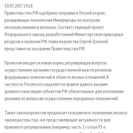
СУШКА ДРЕВЕСИНЫ
ПЕРСОНЫ
КОНТАКТЫ
РЕКЛАМА
10.03.2017 19:18
Правительство РФ одобрило поправки в Лесной кодекс,
ПРОИЗВОДСТВО ДРЕВЕСНЫХ ПЛИТ
МОБИЛЬНЫЕ ВЫСТАВКИ
РЕКЛАМА НА САЙТЕ
расширяющие полномочия Минприроды по контролю
ДЕРЕВЯННОЕ ДОМОСТРОЕНИЕ
ОФИЦИАЛЬНЫЕ ДЕЛЕГАЦИИ
лесопользования в регионах. Соответствующий проект
ПРОИЗВОДСТВО МЕБЕЛИ
ПРИОРИТЕТНЫЕ ИНВЕСТПРОЕКТЫ
Федерального закона, разработанный Министерством природных
ресурсов и экологии РФ, глава ведомства Сергей Донской
БИОЭНЕРГЕТИКА
RUSSIAN FORESTRY REVIEW
представил на заседании Правительства РФ.
ЦБП
ГАЗЕТА ЛЕСПРОМФОРУМ
Проектом вводится новая норма, регулирующая вопросы
ИНСТРУМЕНТ И МАТЕРИАЛЫ
БИБЛИОТЕКА СПЕЦИАЛИСТА
осуществления органами государственной власти регионов
федеральных полномочий в области лесных отношений. В
частности, Рослесхоз наделяется правом давать высшим
должностным лицам субъектов РФ обязательные для исполнения
указания по вопросам осуществления переданных полномочий.
Также законопроектом предлагается исключить положения лесного
законодательства, «не представляющие актуальности для
правового регулирования (например, часть 2 статьи 83 о