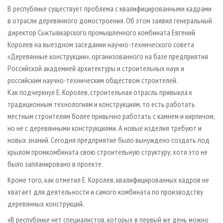
СУШКА ДРЕВЕСИНЫ
ПЕРСОНЫ
КОНТАКТЫ
РЕКЛАМА
В республике существует проблема с квалифицированными кадрами
в отрасли деревянного домостроения. Об этом заявил генеральный
ПРОИЗВОДСТВО ДРЕВЕСНЫХ ПЛИТ
МОБИЛЬНЫЕ ВЫСТАВКИ
РЕКЛАМА НА САЙТЕ
директор Сыктывкарского промышленного комбината Евгений
ДЕРЕВЯННОЕ ДОМОСТРОЕНИЕ
ОФИЦИАЛЬНЫЕ ДЕЛЕГАЦИИ
Королев на выездном заседании научно-технического совета
ПРОИЗВОДСТВО МЕБЕЛИ
«Деревянные конструкции», организованного на базе предприятия
ПРИОРИТЕТНЫЕ ИНВЕСТПРОЕКТЫ
Российской академией архитектуры и строительных наук и
БИОЭНЕРГЕТИКА
RUSSIAN FORESTRY REVIEW
российским научно-техническим обществом строителей.
ЦБП
ГАЗЕТА ЛЕСПРОМФОРУМ
Как подчеркнул Е. Королев, строительная отрасль привыкла к
традиционным технологиям и конструкциям, то есть работать
ИНСТРУМЕНТ И МАТЕРИАЛЫ
БИБЛИОТЕКА СПЕЦИАЛИСТА
местным строителям более привычно работать с камнем и кирпичом,
но не с деревянными конструкциями. А новые изделия требуют и
новых знаний. Сегодня предприятие было вынуждено создать под
крылом промкомбината свою строительную структуру, хотя это не
было запланировано в проекте.
Кроме того, как отметил Е. Королев, квалифицированных кадров не
хватает для деятельности и самого комбината по производству
деревянных конструкций.
«В республике нет специалистов, которых в первый же день можно