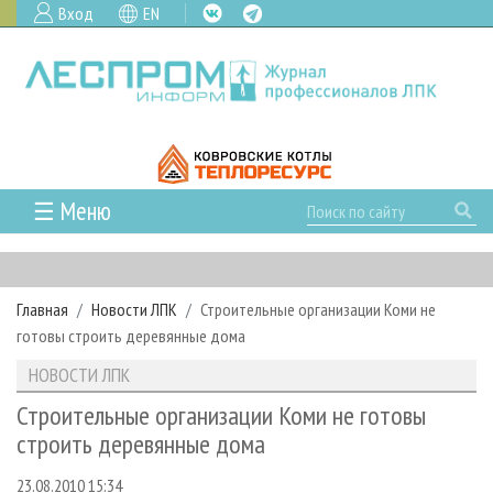
Вход
EN
☰ Меню
ГЛАВНАЯ
РУБРИКИ И ТЕМЫ
Главная
Новости ЛПК
Строительные организации Коми не
РУБРИКИ ЖУРНАЛА
НОВОСТИ
готовы строить деревянные дома
ЛЕСНОЕ ХОЗЯЙСТВО
КАЛЕНДАРЬ СОБЫТИЙ
ПРОЕКТЫ ЛПИ
НОВОСТИ ЛПК
ЛЕСОЗАГОТОВКА
НОВОСТИ ЛПК
АНАЛИТИКА
АРХИВ
Строительные организации Коми не готовы
ЛЕСОПИЛЕНИЕ
НОВОСТИ ЖУРНАЛА
ПРЕДПРИЯТИЯ ЛПК
АРХИВ ЖУРНАЛОВ
строить деревянные дома
О ЖУРНАЛЕ
ДЕРЕВООБРАБОТКА
НОВОСТИ КОМПАНИЙ
ЛЕСНЫЕ РЕГИОНЫ РОССИИ
СТАТЬИ
ПОДПИСКА
РЕКЛАМОДАТЕЛЯМ
23.08.2010 15:34