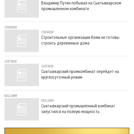
Владимир Путин побывал на Сыктывкарском
СУШКА ДРЕВЕСИНЫ
ПЕРСОНЫ
КОНТАКТЫ
РЕКЛАМА
промышленном комбинате
ПРОИЗВОДСТВО ДРЕВЕСНЫХ ПЛИТ
МОБИЛЬНЫЕ ВЫСТАВКИ
РЕКЛАМА НА САЙТЕ
ДЕРЕВЯННОЕ ДОМОСТРОЕНИЕ
ОФИЦИАЛЬНЫЕ ДЕЛЕГАЦИИ
23.08.2010
23.08.2010
ПРОИЗВОДСТВО МЕБЕЛИ
ПРИОРИТЕТНЫЕ ИНВЕСТПРОЕКТЫ
Строительные организации Коми не готовы
строить деревянные дома
БИОЭНЕРГЕТИКА
RUSSIAN FORESTRY REVIEW
ЦБП
ГАЗЕТА ЛЕСПРОМФОРУМ
22.07.2010
ИНСТРУМЕНТ И МАТЕРИАЛЫ
БИБЛИОТЕКА СПЕЦИАЛИСТА
22.07.2010
Сыктывкарский промкомбинат перейдет на
круглосуточный режим
08.12.2009
08.12.2009
Сыктывкарский промышленный комбинат
запустился на полную мощность