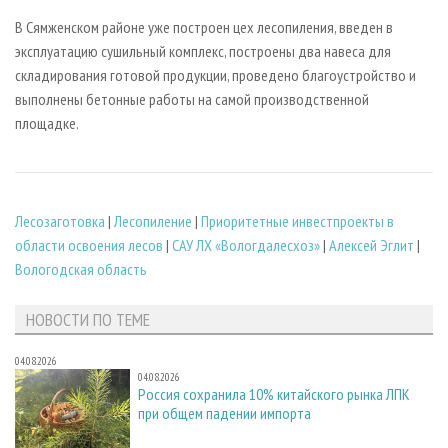
В Сямженском районе уже построен цех лесопиления, введен в
эксплуатацию сушильный комплекс, построены два навеса для
складирования готовой продукции, проведено благоустройство и
выполнены бетонные работы на самой производственной
площадке.
Лесозаготовка
|
Лесопиление
|
Приоритетные инвестпроекты в
области освоения лесов
|
САУ ЛХ «Вологдалесхоз»
|
Алексей Эглит
|
Вологодская область
НОВОСТИ ПО ТЕМЕ
04.08.2026
04.08.2026
Россия сохранила 10% китайского рынка ЛПК
при общем падении импорта