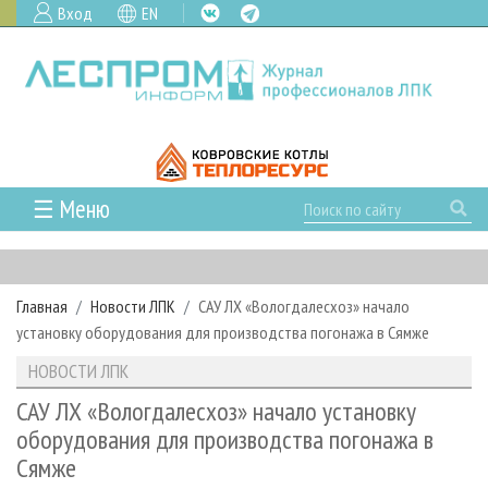
Вход
EN
☰ Меню
ГЛАВНАЯ
РУБРИКИ И ТЕМЫ
Главная
Новости ЛПК
САУ ЛХ «Вологдалесхоз» начало
РУБРИКИ ЖУРНАЛА
НОВОСТИ
установку оборудования для производства погонажа в Сямже
ЛЕСНОЕ ХОЗЯЙСТВО
КАЛЕНДАРЬ СОБЫТИЙ
ПРОЕКТЫ ЛПИ
НОВОСТИ ЛПК
ЛЕСОЗАГОТОВКА
НОВОСТИ ЛПК
АНАЛИТИКА
АРХИВ
САУ ЛХ «Вологдалесхоз» начало установку
ЛЕСОПИЛЕНИЕ
НОВОСТИ ЖУРНАЛА
ПРЕДПРИЯТИЯ ЛПК
АРХИВ ЖУРНАЛОВ
оборудования для производства погонажа в
О ЖУРНАЛЕ
Сямже
ДЕРЕВООБРАБОТКА
НОВОСТИ КОМПАНИЙ
ЛЕСНЫЕ РЕГИОНЫ РОССИИ
СТАТЬИ
ПОДПИСКА
РЕКЛАМОДАТЕЛЯМ