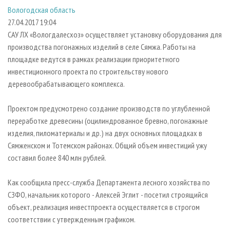
СУШКА ДРЕВЕСИНЫ
ПЕРСОНЫ
КОНТАКТЫ
РЕКЛАМА
Вологодская область
27.04.2017 19:04
ПРОИЗВОДСТВО ДРЕВЕСНЫХ ПЛИТ
МОБИЛЬНЫЕ ВЫСТАВКИ
РЕКЛАМА НА САЙТЕ
САУ ЛХ «Вологдалесхоз» осуществляет установку оборудования для
ДЕРЕВЯННОЕ ДОМОСТРОЕНИЕ
ОФИЦИАЛЬНЫЕ ДЕЛЕГАЦИИ
производства погонажных изделий в селе Сямжа. Работы на
ПРОИЗВОДСТВО МЕБЕЛИ
ПРИОРИТЕТНЫЕ ИНВЕСТПРОЕКТЫ
площадке ведутся в рамках реализации приоритетного
инвестиционного проекта по строительству нового
БИОЭНЕРГЕТИКА
RUSSIAN FORESTRY REVIEW
деревообрабатывающего комплекса.
ЦБП
ГАЗЕТА ЛЕСПРОМФОРУМ
Проектом предусмотрено создание производств по углубленной
ИНСТРУМЕНТ И МАТЕРИАЛЫ
БИБЛИОТЕКА СПЕЦИАЛИСТА
переработке древесины (оцилиндрованное бревно, погонажные
изделия, пиломатериалы и др.) на двух основных площадках в
Сямженском и Тотемском районах. Общий объем инвестиций ужу
составил более 840 млн рублей.
Как сообщила пресс-служба Департамента лесного хозяйства по
СЗФО, начальник которого - Алексей Эглит - посетил строящийся
объект, реализация инвестпроекта осуществляется в строгом
соответствии с утвержденным графиком.