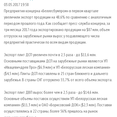
СУШКА ДРЕВЕСИНЫ
ПЕРСОНЫ
КОНТАКТЫ
РЕКЛАМА
03.05.2017 19:58
Предприятия концерна «Беллесбумпром» в первом квартале
ПРОИЗВОДСТВО ДРЕВЕСНЫХ ПЛИТ
МОБИЛЬНЫЕ ВЫСТАВКИ
РЕКЛАМА НА САЙТЕ
увеличили экспорт продукции на 48,6% по сравнению с аналогичным
ДЕРЕВЯННОЕ ДОМОСТРОЕНИЕ
ОФИЦИАЛЬНЫЕ ДЕЛЕГАЦИИ
периодом прошлого года. Как сообщает пресс-служба концерна, за
ПРОИЗВОДСТВО МЕБЕЛИ
три месяца 2017 года экспортировано продукции на $87 млн, объем
ПРИОРИТЕТНЫЕ ИНВЕСТПРОЕКТЫ
отгрузок на зарубежные рынки вырос у подавляющего числа
БИОЭНЕРГЕТИКА
RUSSIAN FORESTRY REVIEW
предприятий практически по всем видам продукции.
ЦБП
ГАЗЕТА ЛЕСПРОМФОРУМ
Экспорт плит ДСП увеличен почти в 2,5 раза - до $11,6 млн.
ИНСТРУМЕНТ И МАТЕРИАЛЫ
БИБЛИОТЕКА СПЕЦИАЛИСТА
Основными поставщиками ДСП на зарубежные рынки являются УП
«Ивацевичдрев Про» ($6,9 млн) и УП «Белорусская лесная компания»
($4,5 млн). Плиты ДСП поставлены в 25 стран ближнего и дальнего
зарубежья. В страны СНГ отгружено 55,7% от всего объема экспорта.
Экспорт плит ДВП вырос более чем в 2,5 раза - до $14,6 млн.
Основные объемы поставок осуществили УП «Белорусская лесная
компания» ($11,3 млн) и ОАО «Борисовский ДОК» ($2,3 млн). Поставки
осуществлялись в 22 страны, более 56% пришлось на рынок