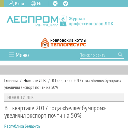
Вход
EN
☰ Меню
ГЛАВНАЯ
РУБРИКИ И ТЕМЫ
Главная
Новости ЛПК
В I квартале 2017 года «Беллесбумпром»
РУБРИКИ ЖУРНАЛА
НОВОСТИ
увеличил экспорт почти на 50%
ЛЕСНОЕ ХОЗЯЙСТВО
КАЛЕНДАРЬ СОБЫТИЙ
ПРОЕКТЫ ЛПИ
НОВОСТИ ЛПК
ЛЕСОЗАГОТОВКА
НОВОСТИ ЛПК
АНАЛИТИКА
АРХИВ
В I квартале 2017 года «Беллесбумпром»
ЛЕСОПИЛЕНИЕ
НОВОСТИ ЖУРНАЛА
ПРЕДПРИЯТИЯ ЛПК
АРХИВ ЖУРНАЛОВ
увеличил экспорт почти на 50%
О ЖУРНАЛЕ
ДЕРЕВООБРАБОТКА
НОВОСТИ КОМПАНИЙ
ЛЕСНЫЕ РЕГИОНЫ РОССИИ
СТАТЬИ
ПОДПИСКА
РЕКЛАМОДАТЕЛЯМ
Республика Беларусь