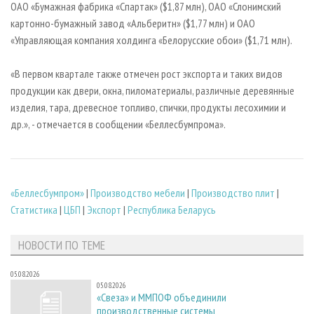
ОАО «Бумажная фабрика «Спартак» ($1,87 млн), ОАО «Слонимский
картонно-бумажный завод «Альберитн» ($1,77 млн) и ОАО
«Управляющая компания холдинга «Белорусские обои» ($1,71 млн).
«В первом квартале также отмечен рост экспорта и таких видов
продукции как двери, окна, пиломатериалы, различные деревянные
изделия, тара, древесное топливо, спички, продукты лесохимии и
др.», - отмечается в сообщении «Беллесбумпрома».
«Беллесбумпром»
|
Производство мебели
|
Производство плит
|
Статистика
|
ЦБП
|
Экспорт
|
Республика Беларусь
НОВОСТИ ПО ТЕМЕ
05.08.2026
05.08.2026
«Свеза» и ММПОФ объединили
производственные системы