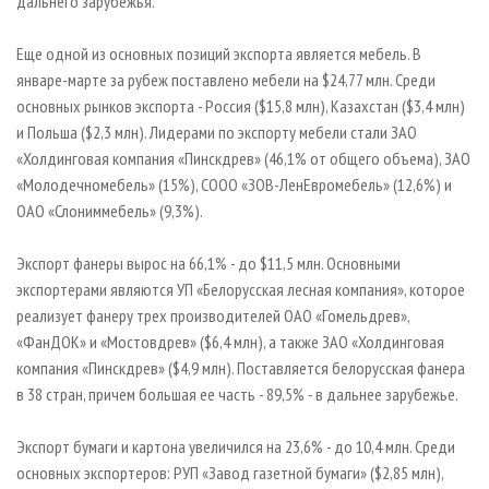
дальнего зарубежья.
Еще одной из основных позиций экспорта является мебель. В
январе-марте за рубеж поставлено мебели на $24,77 млн. Среди
основных рынков экспорта - Россия ($15,8 млн), Казахстан ($3,4 млн)
и Польша ($2,3 млн). Лидерами по экспорту мебели стали ЗАО
«Холдинговая компания «Пинскдрев» (46,1% от общего объема), ЗАО
«Молодечномебель» (15%), СООО «ЗОВ-ЛенЕвромебель» (12,6%) и
ОАО «Слониммебель» (9,3%).
Экспорт фанеры вырос на 66,1% - до $11,5 млн. Основными
экспортерами являются УП «Белорусская лесная компания», которое
реализует фанеру трех производителей ОАО «Гомельдрев»,
«ФанДОК» и «Мостовдрев» ($6,4 млн), а также ЗАО «Холдинговая
компания «Пинскдрев» ($4,9 млн). Поставляется белорусская фанера
в 38 стран, причем большая ее часть - 89,5% - в дальнее зарубежье.
Экспорт бумаги и картона увеличился на 23,6% - до 10,4 млн. Среди
основных экспортеров: РУП «Завод газетной бумаги» ($2,85 млн),