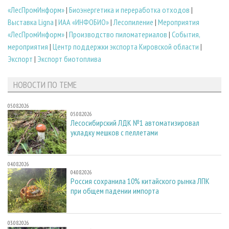
«ЛесПромИнформ»
|
Биoэнергетика и переработка отходов
|
Выставка Ligna
|
ИАА «ИНФОБИО»
|
Лесопиление
|
Мероприятия
«ЛесПромИнформ»
|
Производство пиломатериалов
|
События,
мероприятия
|
Центр поддержки экспорта Кировской области
|
Экспорт
|
Экспорт биотоплива
НОВОСТИ ПО ТЕМЕ
05.08.2026
05.08.2026
Лесосибирский ЛДК №1 автоматизировал
укладку мешков с пеллетами
04.08.2026
04.08.2026
Россия сохранила 10% китайского рынка ЛПК
при общем падении импорта
03.08.2026