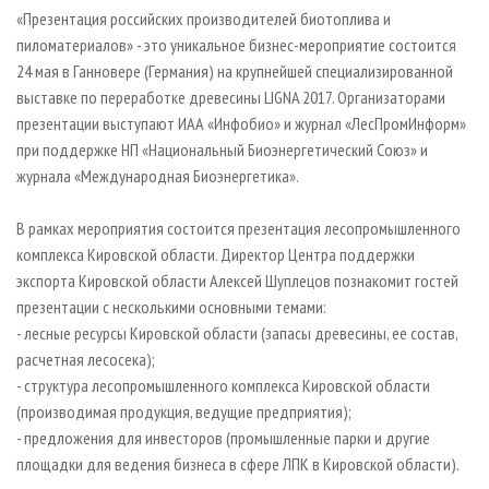
СУШКА ДРЕВЕСИНЫ
ПЕРСОНЫ
КОНТАКТЫ
РЕКЛАМА
«Презентация российских производителей биотоплива и
пиломатериалов» - это уникальное бизнес-мероприятие состоится
ПРОИЗВОДСТВО ДРЕВЕСНЫХ ПЛИТ
МОБИЛЬНЫЕ ВЫСТАВКИ
РЕКЛАМА НА САЙТЕ
24 мая в Ганновере (Германия) на крупнейшей специализированной
ДЕРЕВЯННОЕ ДОМОСТРОЕНИЕ
ОФИЦИАЛЬНЫЕ ДЕЛЕГАЦИИ
выставке по переработке древесины LIGNA 2017. Организаторами
ПРОИЗВОДСТВО МЕБЕЛИ
презентации выступают ИАА «Инфобио» и журнал «ЛесПромИнформ»
ПРИОРИТЕТНЫЕ ИНВЕСТПРОЕКТЫ
при поддержке НП «Национальный Биоэнергетический Союз» и
БИОЭНЕРГЕТИКА
RUSSIAN FORESTRY REVIEW
журнала «Международная Биоэнергетика».
ЦБП
ГАЗЕТА ЛЕСПРОМФОРУМ
В рамках мероприятия состоится презентация лесопромышленного
ИНСТРУМЕНТ И МАТЕРИАЛЫ
БИБЛИОТЕКА СПЕЦИАЛИСТА
комплекса Кировской области. Директор Центра поддержки
экспорта Кировской области Алексей Шуплецов познакомит гостей
презентации с несколькими основными темами:
- лесные ресурсы Кировской области (запасы древесины, ее состав,
расчетная лесосека);
- структура лесопромышленного комплекса Кировской области
(производимая продукция, ведущие предприятия);
- предложения для инвесторов (промышленные парки и другие
площадки для ведения бизнеса в сфере ЛПК в Кировской области).