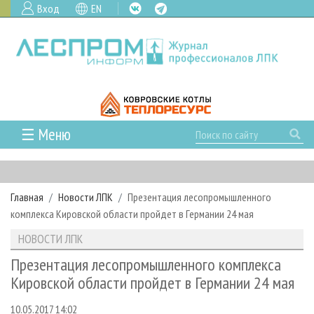
Вход
EN
☰ Меню
ГЛАВНАЯ
РУБРИКИ И ТЕМЫ
Главная
Новости ЛПК
Презентация лесопромышленного
РУБРИКИ ЖУРНАЛА
НОВОСТИ
комплекса Кировской области пройдет в Германии 24 мая
ЛЕСНОЕ ХОЗЯЙСТВО
КАЛЕНДАРЬ СОБЫТИЙ
ПРОЕКТЫ ЛПИ
НОВОСТИ ЛПК
ЛЕСОЗАГОТОВКА
НОВОСТИ ЛПК
АНАЛИТИКА
АРХИВ
Презентация лесопромышленного комплекса
ЛЕСОПИЛЕНИЕ
НОВОСТИ ЖУРНАЛА
ПРЕДПРИЯТИЯ ЛПК
АРХИВ ЖУРНАЛОВ
Кировской области пройдет в Германии 24 мая
О ЖУРНАЛЕ
ДЕРЕВООБРАБОТКА
НОВОСТИ КОМПАНИЙ
ЛЕСНЫЕ РЕГИОНЫ РОССИИ
СТАТЬИ
ПОДПИСКА
РЕКЛАМОДАТЕЛЯМ
10.05.2017 14:02