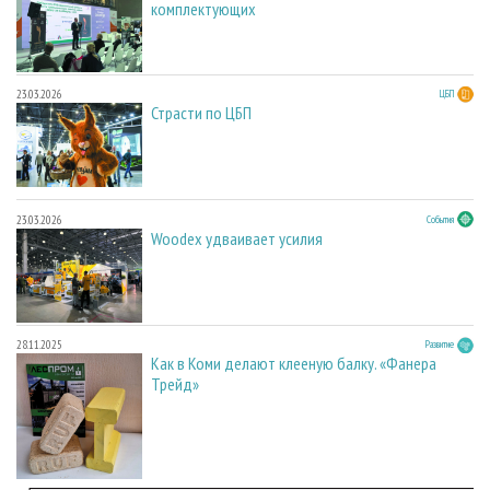
комплектующих
23.03.2026
ЦБП
Страсти по ЦБП
23.03.2026
События
Woodex удваивает усилия
28.11.2025
Развитие
Как в Коми делают клееную балку. «Фанера
Трейд»