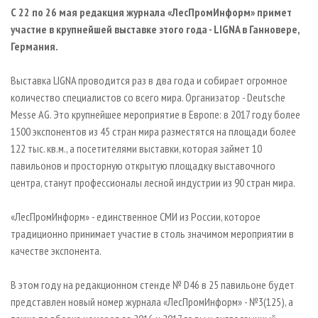
СУШКА ДРЕВЕСИНЫ
ПЕРСОНЫ
КОНТАКТЫ
РЕКЛАМА
С 22 по 26 мая редакция журнала «ЛесПромИнформ» примет
участие в крупнейшей выставке этого года - LIGNA в Ганновере,
ПРОИЗВОДСТВО ДРЕВЕСНЫХ ПЛИТ
МОБИЛЬНЫЕ ВЫСТАВКИ
РЕКЛАМА НА САЙТЕ
Германия.
ДЕРЕВЯННОЕ ДОМОСТРОЕНИЕ
ОФИЦИАЛЬНЫЕ ДЕЛЕГАЦИИ
ПРОИЗВОДСТВО МЕБЕЛИ
Выставка LIGNA проводится раз в два года и собирает огромное
ПРИОРИТЕТНЫЕ ИНВЕСТПРОЕКТЫ
количество специалистов со всего мира. Организатор - Deutsche
БИОЭНЕРГЕТИКА
RUSSIAN FORESTRY REVIEW
Messe AG. Это крупнейшее мероприятие в Европе: в 2017 году более
ЦБП
ГАЗЕТА ЛЕСПРОМФОРУМ
1500 экспонентов из 45 стран мира разместятся на площади более
122 тыс. кв.м., а посетителями выставки, которая займет 10
ИНСТРУМЕНТ И МАТЕРИАЛЫ
БИБЛИОТЕКА СПЕЦИАЛИСТА
павильонов и просторную открытую площадку выставочного
центра, станут профессионалы лесной индустрии из 90 стран мира.
«ЛесПромИнформ» - единственное СМИ из России, которое
традиционно принимает участие в столь значимом мероприятии в
качестве экспонента.
В этом году на редакционном стенде № D46 в 25 павильоне будет
представлен новый номер журнала «ЛесПромИнформ» - №3(125), а