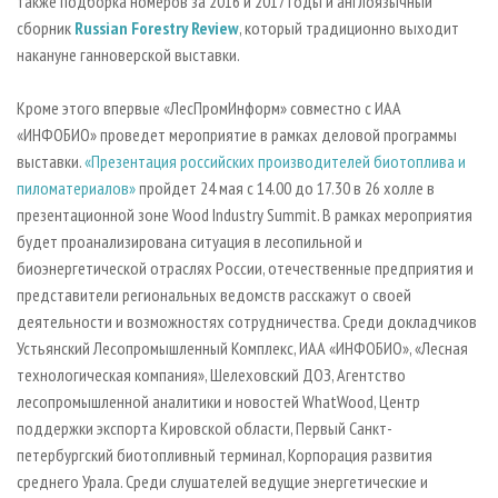
также подборка номеров за 2016 и 2017 годы и англоязычный
сборник
Russian Forestry Review
, который традиционно выходит
накануне ганноверской выставки.
Кроме этого впервые «ЛесПромИнформ» совместно с ИАА
«ИНФОБИО» проведет мероприятие в рамках деловой программы
выставки.
«Презентация российских производителей биотоплива и
пиломатериалов»
пройдет 24 мая с 14.00 до 17.30 в 26 холле в
презентационной зоне Wood Industry Summit. В рамках мероприятия
будет проанализирована ситуация в лесопильной и
биоэнергетической отраслях России, отечественные предприятия и
представители региональных ведомств расскажут о своей
деятельности и возможностях сотрудничества. Среди докладчиков
Устьянский Лесопромышленный Комплекс, ИАА «ИНФОБИО», «Лесная
технологическая компания», Шелеховский ДОЗ, Агентство
лесопромышленной аналитики и новостей WhatWood, Центр
поддержки экспорта Кировской области, Первый Санкт-
петербургский биотопливный терминал, Корпорация развития
среднего Урала. Среди слушателей ведущие энергетические и