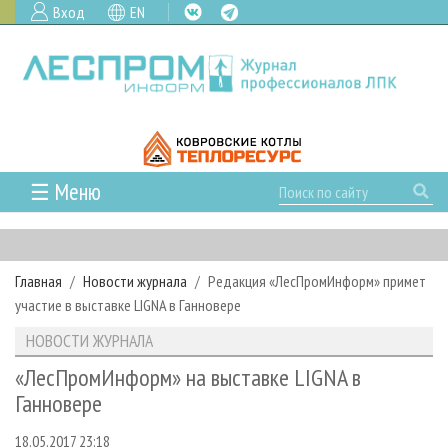
Вход
EN
☰ Меню
ГЛАВНАЯ
РУБРИКИ И ТЕМЫ
Главная
Новости журнала
Редакция «ЛесПромИнформ» примет
РУБРИКИ ЖУРНАЛА
НОВОСТИ
участие в выставке LIGNA в Ганновере
ЛЕСНОЕ ХОЗЯЙСТВО
КАЛЕНДАРЬ СОБЫТИЙ
ПРОЕКТЫ ЛПИ
НОВОСТИ ЖУРНАЛА
ЛЕСОЗАГОТОВКА
НОВОСТИ ЛПК
АНАЛИТИКА
АРХИВ
«ЛесПромИнформ» на выставке LIGNA в
ЛЕСОПИЛЕНИЕ
НОВОСТИ ЖУРНАЛА
ПРЕДПРИЯТИЯ ЛПК
АРХИВ ЖУРНАЛОВ
Ганновере
О ЖУРНАЛЕ
ДЕРЕВООБРАБОТКА
НОВОСТИ КОМПАНИЙ
ЛЕСНЫЕ РЕГИОНЫ РОССИИ
СТАТЬИ
ПОДПИСКА
РЕКЛАМОДАТЕЛЯМ
18.05.2017 23:18