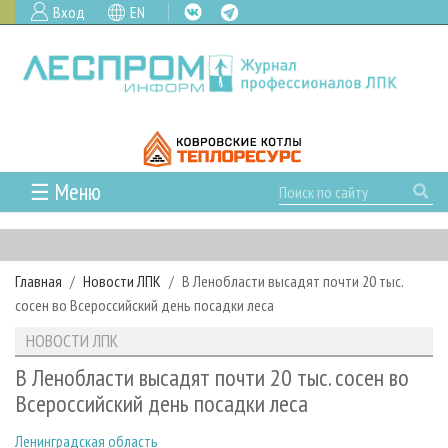
Вход
EN
☰ Меню
ГЛАВНАЯ
РУБРИКИ И ТЕМЫ
Главная
Новости ЛПК
В Ленобласти высадят почти 20 тыс.
РУБРИКИ ЖУРНАЛА
НОВОСТИ
сосен во Всероссийский день посадки леса
ЛЕСНОЕ ХОЗЯЙСТВО
КАЛЕНДАРЬ СОБЫТИЙ
ПРОЕКТЫ ЛПИ
НОВОСТИ ЛПК
ЛЕСОЗАГОТОВКА
НОВОСТИ ЛПК
АНАЛИТИКА
АРХИВ
В Ленобласти высадят почти 20 тыс. сосен во
ЛЕСОПИЛЕНИЕ
НОВОСТИ ЖУРНАЛА
ПРЕДПРИЯТИЯ ЛПК
АРХИВ ЖУРНАЛОВ
Всероссийский день посадки леса
О ЖУРНАЛЕ
ДЕРЕВООБРАБОТКА
НОВОСТИ КОМПАНИЙ
ЛЕСНЫЕ РЕГИОНЫ РОССИИ
СТАТЬИ
ПОДПИСКА
РЕКЛАМОДАТЕЛЯМ
Ленинградская область