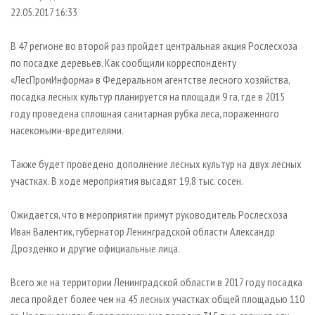
СУШКА ДРЕВЕСИНЫ
ПЕРСОНЫ
КОНТАКТЫ
РЕКЛАМА
22.05.2017 16:33
ПРОИЗВОДСТВО ДРЕВЕСНЫХ ПЛИТ
МОБИЛЬНЫЕ ВЫСТАВКИ
РЕКЛАМА НА САЙТЕ
В 47 регионе во второй раз пройдет центральная акция Рослесхоза
ДЕРЕВЯННОЕ ДОМОСТРОЕНИЕ
ОФИЦИАЛЬНЫЕ ДЕЛЕГАЦИИ
по посадке деревьев. Как сообщили корреспонденту
ПРОИЗВОДСТВО МЕБЕЛИ
«ЛесПромИнформа» в Федеральном агентстве лесного хозяйства,
ПРИОРИТЕТНЫЕ ИНВЕСТПРОЕКТЫ
посадка лесных культур планируется на площади 9 га, где в 2015
БИОЭНЕРГЕТИКА
RUSSIAN FORESTRY REVIEW
году проведена сплошная санитарная рубка леса, пораженного
ЦБП
ГАЗЕТА ЛЕСПРОМФОРУМ
насекомыми-вредителями.
ИНСТРУМЕНТ И МАТЕРИАЛЫ
БИБЛИОТЕКА СПЕЦИАЛИСТА
Также будет проведено дополнение лесных культур на двух лесных
участках. В ходе мероприятия высадят 19,8 тыс. сосен.
Ожидается, что в мероприятии примут руководитель Рослесхоза
Иван Валентик, губернатор Ленинградской области Александр
Дрозденко и другие официальные лица.
Всего же на территории Ленинградской области в 2017 году посадка
леса пройдет более чем на 45 лесных участках общей площадью 110