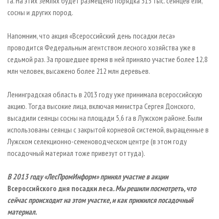
га. На этих землях будет размещено порядка 315 тыс. сеянцев ели,
сосны и других пород.
Напомним, что акция «Всероссийский день посадки леса»
проводится Федеральным агентством лесного хозяйства уже в
седьмой раз. За прошедшее время в ней приняло участие более 12,8
млн человек, высажено более 212 млн деревьев.
Ленинградская область в 2013 году уже принимала всероссийскую
акцию. Тогда высокие лица, включая министра Сергея Донского,
высадили сеянцы сосны на площади 5,6 га в Лужском районе. Были
использованы сеянцы с закрытой корневой системой, выращенные в
Лужском селекционно-семеноводческом центре (в этом году
посадочный материал тоже привезут оттуда).
В 2013 году «ЛесПромИнформ» принял участие в акции
Всероссийского дня посадки леса
. Мы решили посмотреть, что
сейчас происходит на этом участке, и как прижился посадочный
материал.