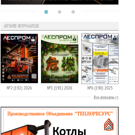
АРХИВ ЖУРНАЛОВ
№2 (192) 2026
№1 (191) 2026
№6 (190) 2025
Все журналы