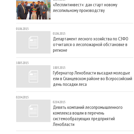
«Лесплитинвест»: дан старт новому
лесопильному производству
01.06.2015
01.06.2015
Департамент лесного хозяйства по СЗФО
отчитался о лесопожарной обстановке в
регионе
18.05.2015
18.05.2015
Губернатор Ленобласти высадил молодые
ели в Сланцевском районе во Всероссийский
день посадки леса
02.04.2015
02.04.2015
Девять компаний лесопромышленного
комплекса вошли в перечень
системообразующих предприятий
Ленобласти