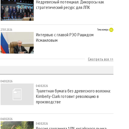
Недревесный потенциал. Дикоросы как
стратегический ресурс для ЛПК
27.05.2026
Тема номера
Интервью с главой РЭО Рашидом
Исмаиловым
Смотреть все
04.08.2026
04.08.2026
Туалетная бумага без древесного волокна:
Kimberly-Clark готовит революцию в
производстве
04.08.2026
04.08.2026
Россия сохранила 10% китайского рынка