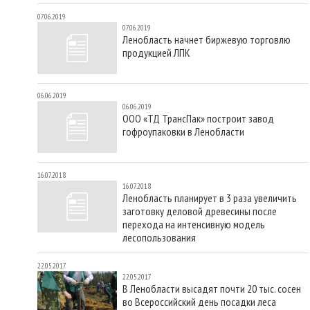
07.06.2019
07.06.2019
Ленобласть начнет биржевую торговлю
продукцией ЛПК
06.06.2019
06.06.2019
ООО «ТД ТрансПак» построит завод
гофроупаковки в Ленобласти
16.07.2018
16.07.2018
Ленобласть планирует в 3 раза увеличить
заготовку деловой древесины после
перехода на интенсивную модель
лесопользования
22.05.2017
22.05.2017
В Ленобласти высадят почти 20 тыс. сосен
во Всероссийский день посадки леса