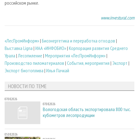
российском рынке.
www.investural.com
«ЛесПромИнформ»
|
Биoэнергетика и переработка отходов
|
Выставка Ligna
|
ИАА «ИНФОБИО»
|
Корпорация развития Среднего
Урала
|
Лесопиление
|
Мероприятия «ЛесПромИнформ»
|
Производство пиломатериалов
|
События, мероприятия
|
Экспорт
|
Экспорт биотоплива
|
Илья Пачкай
НОВОСТИ ПО ТЕМЕ
07.08.2026
07.08.2026
Вологодская область экспортировала 800 тыс.
кубометров лесопродукции
05.08.2026