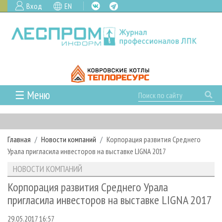
Вход
EN
☰ Меню
ГЛАВНАЯ
РУБРИКИ И ТЕМЫ
Главная
Новости компаний
Корпорация развития Среднего
РУБРИКИ ЖУРНАЛА
НОВОСТИ
Урала пригласила инвесторов на выставке LIGNA 2017
ЛЕСНОЕ ХОЗЯЙСТВО
КАЛЕНДАРЬ СОБЫТИЙ
ПРОЕКТЫ ЛПИ
НОВОСТИ КОМПАНИЙ
ЛЕСОЗАГОТОВКА
НОВОСТИ ЛПК
АНАЛИТИКА
АРХИВ
Корпорация развития Среднего Урала
ЛЕСОПИЛЕНИЕ
НОВОСТИ ЖУРНАЛА
ПРЕДПРИЯТИЯ ЛПК
АРХИВ ЖУРНАЛОВ
пригласила инвесторов на выставке LIGNA 2017
О ЖУРНАЛЕ
ДЕРЕВООБРАБОТКА
НОВОСТИ КОМПАНИЙ
ЛЕСНЫЕ РЕГИОНЫ РОССИИ
СТАТЬИ
ПОДПИСКА
РЕКЛАМОДАТЕЛЯМ
29.05.2017 16:57