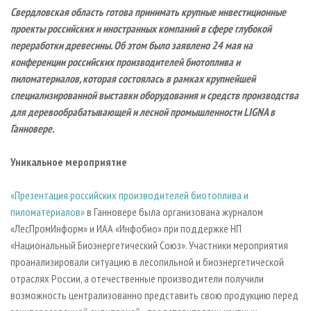
СУШКА ДРЕВЕСИНЫ
ПЕРСОНЫ
КОНТАКТЫ
РЕКЛАМА
Свердловская область готова принимать крупные инвестиционные
проекты российских и иностранных компаний в сфере глубокой
ПРОИЗВОДСТВО ДРЕВЕСНЫХ ПЛИТ
МОБИЛЬНЫЕ ВЫСТАВКИ
РЕКЛАМА НА САЙТЕ
переработки древесины. Об этом было заявлено 24 мая на
ДЕРЕВЯННОЕ ДОМОСТРОЕНИЕ
ОФИЦИАЛЬНЫЕ ДЕЛЕГАЦИИ
конференции российских производителей биотоплива и
ПРОИЗВОДСТВО МЕБЕЛИ
пиломатериалов, которая состоялась в рамках крупнейшей
ПРИОРИТЕТНЫЕ ИНВЕСТПРОЕКТЫ
специализированной выставки оборудования и средств производства
БИОЭНЕРГЕТИКА
RUSSIAN FORESTRY REVIEW
для деревообрабатывающей и лесной промышленности LIGNA в
ЦБП
ГАЗЕТА ЛЕСПРОМФОРУМ
Ганновере.
ИНСТРУМЕНТ И МАТЕРИАЛЫ
БИБЛИОТЕКА СПЕЦИАЛИСТА
Уникальное мероприятие
«Презентация российских производителей биотоплива и
пиломатериалов»
в Ганновере была организована журналом
«ЛесПромИнформ» и ИАА «Инфобио» при поддержке НП
«Национальный Биоэнергетический Союз». Участники мероприятия
проанализировали ситуацию в лесопильной и биоэнергетической
отраслях России, а отечественные производители получили
возможность централизованно представить свою продукцию перед