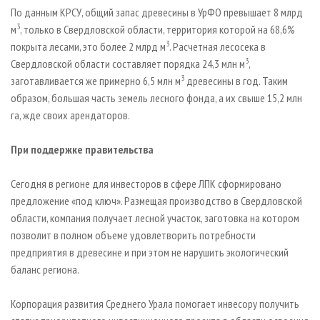
По данным КРСУ, общий запас древесины в УрФО превышает 8 млрд
3
м
, только в Свердловской области, территория которой на 68,6%
3
покрыта лесами, это более 2 млрд м
. Расчетная лесосека в
3
Свердловской области составляет порядка 24,3 млн м
,
3
заготавливается же примерно 6,5 млн м
древесины в год. Таким
образом, большая часть земель лесного фонда, а их свыше 15,2 млн
га, жде своих арендаторов.
При поддержке правительства
Сегодня в регионе для инвесторов в сфере ЛПК сформировано
предложение «под ключ». Размещая производство в Свердловской
области, компания получает лесной участок, заготовка на котором
позволит в полном объеме удовлетворить потребности
предприятия в древесине и при этом не нарушить экологический
баланс региона.
Корпорация развития Среднего Урала помогает инвесору получить