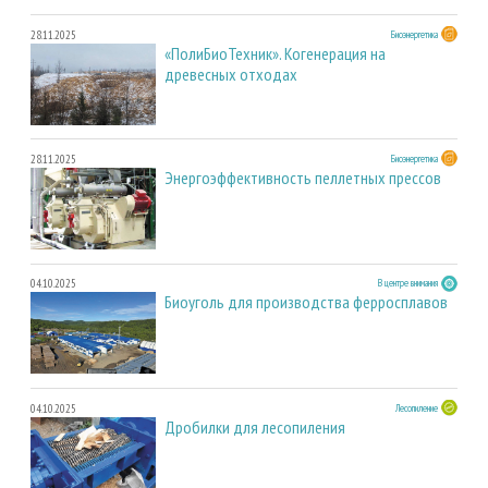
28.11.2025
Биоэнергетика
«ПолиБиоТехник». Когенерация на
древесных отходах
28.11.2025
Биоэнергетика
Энергоэффективность пеллетных прессов
04.10.2025
В центре внимания
Биоуголь для производства ферросплавов
04.10.2025
Лесопиление
Дробилки для лесопиления