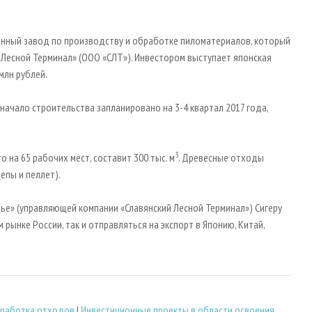
енный завод по производству и обработке пиломатериалов, который
Лесной Терминал» (ООО «СЛТ»). Инвестором выступает японская
 млн рублей.
ачало строительства запланировано на 3-4 квартал 2017 года,
3
на 65 рабочих мест, составит 300 тыс. м
. Древесные отходы
епы и пеллет).
ье» (управляющей компании «Славянский Лесной Терминал») Сигеру
рынке России, так и отправляться на экспорт в Японию, Китай,
еработка отходов
|
Инвестиционные проекты в области освоения