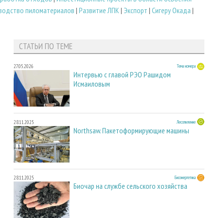
водство пиломатериалов
|
Развитие ЛПК
|
Экспорт
|
Сигеру Окада
|
СТАТЬИ ПО ТЕМЕ
27.05.2026
Тема номера
Интервью с главой РЭО Рашидом
Исмаиловым
28.11.2025
Лесопиление
Northsaw. Пакетоформирующие машины
28.11.2025
Биоэнергетика
Биочар на службе сельского хозяйства