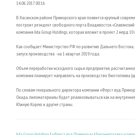
14.06.2017 00:16
В Хасанском районе Приморского края появится крупный соврем
построит резидент свободного порта Владивосток «Славянский 
компания Iida Group Holdings, которая вложит в проект 2 млрд 10
Как сообщает Министерство РФ по развитию Дальнего Востока, н
запуск производства - на 1 квартал 2019 года.
Объем переработки исходного сырья предприятия, рассчитанного 
компания планирует направлять на производство биотоплива (щ
По словам генерального директора компании «Ферст вуд Примор
Окада, пиломатериалы будет реализовываться как на внутреннем 
Южную Корею и другие страны.
Iida Group Holdings
|
«Ферст вуд Приморье»
|
Биoэнергетика и пер