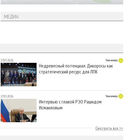
МЕДИА
27.05.2026
Тема номера
Недревесный потенциал. Дикоросы как
стратегический ресурс для ЛПК
27.05.2026
Тема номера
Интервью с главой РЭО Рашидом
Исмаиловым
Смотреть все