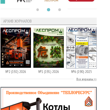
АРХИВ ЖУРНАЛОВ
№2 (192) 2026
№1 (191) 2026
№6 (190) 2025
Все журналы