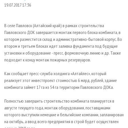
СУШКА ДРЕВЕСИНЫ
ПЕРСОНЫ
КОНТАКТЫ
РЕКЛАМА
19.07.2017 17:36
ПРОИЗВОДСТВО ДРЕВЕСНЫХ ПЛИТ
МОБИЛЬНЫЕ ВЫСТАВКИ
РЕКЛАМА НА САЙТЕ
ДЕРЕВЯННОЕ ДОМОСТРОЕНИЕ
ОФИЦИАЛЬНЫЕ ДЕЛЕГАЦИИ
В селе Павловск (Алтайский край) в рамках строительства
ПРОИЗВОДСТВО МЕБЕЛИ
Павловского ДОК завершается монтаж первого блока комбината, в
ПРИОРИТЕТНЫЕ ИНВЕСТПРОЕКТЫ
котором разместится склад и административно-бытовой корпус. Во
БИОЭНЕРГЕТИКА
RUSSIAN FORESTRY REVIEW
втором и третьем блоках идет заливка фундамента под будущие
ЦБП
ГАЗЕТА ЛЕСПРОМФОРУМ
установки и оборудование - пресс, формовочную линию и др. Также
подходит к концу монтаж пожарных резервуаров.
ИНСТРУМЕНТ И МАТЕРИАЛЫ
БИБЛИОТЕКА СПЕЦИАЛИСТА
Как сообщает пресс-служба холдинга «Алтайлес», который
реализует этот инвестпроект стоимостью 6 млрд. рублей, здание
комбината займет 17 га из 54 га территории Павловского ДОКа.
Полностью завершить строительство комбината планируется в
августе текущего года, монтаж оборудования, поставщиками
которого выступили немецкие и бельгийские компании, запланирован
на октябрь, а ввод всего предприятия в строй будет осуществлен