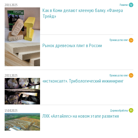
28.11.2025
Развитие
Как в Коми делают клееную балку. «Фанера
Трейд»
28.11.2025
Производство плит
Рынок древесных плит в России
28.11.2025
Производство плит
«истконсалт». Трибологический инжиниринг
15.08.2025
Деревообработка
ЛХК «Алтайлес» на новом этапе развития