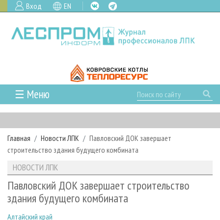
Вход
EN
☰ Меню
ГЛАВНАЯ
РУБРИКИ И ТЕМЫ
Главная
Новости ЛПК
Павловский ДОК завершает
РУБРИКИ ЖУРНАЛА
НОВОСТИ
строительство здания будущего комбината
ЛЕСНОЕ ХОЗЯЙСТВО
КАЛЕНДАРЬ СОБЫТИЙ
ПРОЕКТЫ ЛПИ
НОВОСТИ ЛПК
ЛЕСОЗАГОТОВКА
НОВОСТИ ЛПК
АНАЛИТИКА
АРХИВ
Павловский ДОК завершает строительство
ЛЕСОПИЛЕНИЕ
НОВОСТИ ЖУРНАЛА
ПРЕДПРИЯТИЯ ЛПК
АРХИВ ЖУРНАЛОВ
здания будущего комбината
О ЖУРНАЛЕ
ДЕРЕВООБРАБОТКА
НОВОСТИ КОМПАНИЙ
ЛЕСНЫЕ РЕГИОНЫ РОССИИ
СТАТЬИ
ПОДПИСКА
РЕКЛАМОДАТЕЛЯМ
Алтайский край