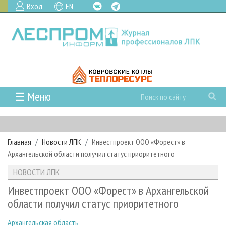
Вход
EN
☰ Меню
ГЛАВНАЯ
РУБРИКИ И ТЕМЫ
Главная
Новости ЛПК
Инвестпроект ООО «Форест» в
РУБРИКИ ЖУРНАЛА
НОВОСТИ
Архангельской области получил статус приоритетного
ЛЕСНОЕ ХОЗЯЙСТВО
КАЛЕНДАРЬ СОБЫТИЙ
ПРОЕКТЫ ЛПИ
НОВОСТИ ЛПК
ЛЕСОЗАГОТОВКА
НОВОСТИ ЛПК
АНАЛИТИКА
АРХИВ
Инвестпроект ООО «Форест» в Архангельской
ЛЕСОПИЛЕНИЕ
НОВОСТИ ЖУРНАЛА
ПРЕДПРИЯТИЯ ЛПК
АРХИВ ЖУРНАЛОВ
области получил статус приоритетного
О ЖУРНАЛЕ
ДЕРЕВООБРАБОТКА
НОВОСТИ КОМПАНИЙ
ЛЕСНЫЕ РЕГИОНЫ РОССИИ
СТАТЬИ
ПОДПИСКА
РЕКЛАМОДАТЕЛЯМ
Архангельская область