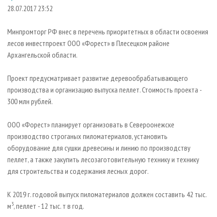
СУШКА ДРЕВЕСИНЫ
ПЕРСОНЫ
КОНТАКТЫ
РЕКЛАМА
28.07.2017 23:52
ПРОИЗВОДСТВО ДРЕВЕСНЫХ ПЛИТ
МОБИЛЬНЫЕ ВЫСТАВКИ
РЕКЛАМА НА САЙТЕ
Минпромторг РФ внес в перечень приоритетных в области освоения
ДЕРЕВЯННОЕ ДОМОСТРОЕНИЕ
ОФИЦИАЛЬНЫЕ ДЕЛЕГАЦИИ
лесов инвестпроект ООО «Форест» в Плесецком районе
ПРОИЗВОДСТВО МЕБЕЛИ
Архангельской области.
ПРИОРИТЕТНЫЕ ИНВЕСТПРОЕКТЫ
БИОЭНЕРГЕТИКА
RUSSIAN FORESTRY REVIEW
Проект предусматривает развитие деревообрабатывающего
ЦБП
ГАЗЕТА ЛЕСПРОМФОРУМ
производства и организацию выпуска пеллет. Стоимость проекта -
300 млн рублей.
ИНСТРУМЕНТ И МАТЕРИАЛЫ
БИБЛИОТЕКА СПЕЦИАЛИСТА
ООО «Форест» планирует организовать в Североонежске
производство строганых пиломатериалов, установить
оборудование для сушки древесины и линию по производству
пеллет, а также закупить лесозаготовительную технику и технику
для строительства и содержания лесных дорог.
К 2019 г. годовой выпуск пиломатериалов должен составить 42 тыс.
3
м
, пеллет - 12 тыс. т в год.