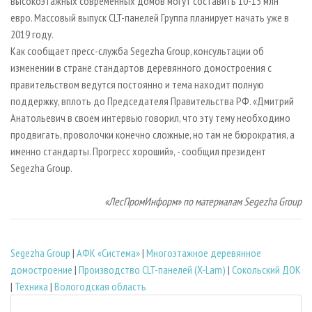
высокоэтажных современных домов могут составить 10-15 млн
евро. Массовый выпуск CLT-панелей Группа планирует начать уже в
2019 году.
Как сообщает пресс-служба Segezha Group, консультации об
изменении в стране стандартов деревянного домостроения с
правительством ведутся постоянно и тема находит полную
поддержку, вплоть до Председателя Правительства РФ. «Дмитрий
Анатольевич в своем интервью говорил, что эту тему необходимо
продвигать, проволочки конечно сложные, но там не бюрократия, а
именно стандарты. Прогресс хороший», - сообщил президент
Segezha Group.
«ЛесПромИнформ» по материалам Segezha Group
Segezha Group
|
АФК «Система»
|
Многоэтажное деревянное
домостроение
|
Производство CLT-панелей (X-Lam)
|
Сокольский ДОК
|
Техника
|
Вологодская область