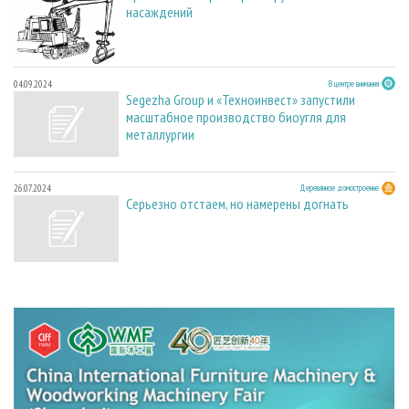
насаждений
04.09.2024
В центре внимания
Segezha Group и «Техноинвест» запустили
масштабное производство биоугля для
металлургии
26.07.2024
Деревянное домостроение
Серьезно отстаем, но намерены догнать