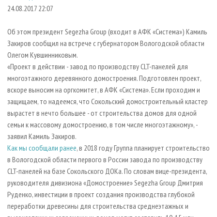
СУШКА ДРЕВЕСИНЫ
ПЕРСОНЫ
КОНТАКТЫ
РЕКЛАМА
24.08.2017 22:07
ПРОИЗВОДСТВО ДРЕВЕСНЫХ ПЛИТ
МОБИЛЬНЫЕ ВЫСТАВКИ
РЕКЛАМА НА САЙТЕ
Об этом президент Segezha Group (входит в АФК «Система») Камиль
ДЕРЕВЯННОЕ ДОМОСТРОЕНИЕ
ОФИЦИАЛЬНЫЕ ДЕЛЕГАЦИИ
Закиров сообщил на встрече с губернатором Вологодской области
ПРОИЗВОДСТВО МЕБЕЛИ
Олегом Кувшинниковым.
ПРИОРИТЕТНЫЕ ИНВЕСТПРОЕКТЫ
«Проект в действии - завод по производству CLT-панелей для
БИОЭНЕРГЕТИКА
RUSSIAN FORESTRY REVIEW
многоэтажного деревянного домостроения. Подготовлен проект,
ЦБП
ГАЗЕТА ЛЕСПРОМФОРУМ
вскоре выносим на оргкомитет, в АФК «Система». Если проходим и
защищаем, то надеемся, что Сокольский домостроительный кластер
ИНСТРУМЕНТ И МАТЕРИАЛЫ
БИБЛИОТЕКА СПЕЦИАЛИСТА
вырастет в нечто большее - от строительства домов для одной
семьи к массовому домостроению, в том числе многоэтажному», -
заявил Камиль Закиров.
Как мы сообщали ранее
, в 2018 году Группа планирует строительство
в Вологодской области первого в России завода по производству
CLT-панелей на базе Сокольского ДОКа. По словам вице-президента,
руководителя дивизиона «Домостроение» Segezha Group Дмитрия
Руденко, инвестиции в проект создания производства глубокой
переработки древесины для строительства среднеэтажных и