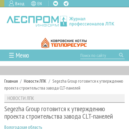
Вход
EN
☰ Меню
ГЛАВНАЯ
РУБРИКИ И ТЕМЫ
Главная
Новости ЛПК
Segezha Group готовится к утверждению
РУБРИКИ ЖУРНАЛА
НОВОСТИ
проекта строительства завода CLT-панелей
ЛЕСНОЕ ХОЗЯЙСТВО
КАЛЕНДАРЬ СОБЫТИЙ
ПРОЕКТЫ ЛПИ
НОВОСТИ ЛПК
ЛЕСОЗАГОТОВКА
НОВОСТИ ЛПК
АНАЛИТИКА
АРХИВ
Segezha Group готовится к утверждению
ЛЕСОПИЛЕНИЕ
НОВОСТИ ЖУРНАЛА
ПРЕДПРИЯТИЯ ЛПК
АРХИВ ЖУРНАЛОВ
проекта строительства завода CLT-панелей
О ЖУРНАЛЕ
ДЕРЕВООБРАБОТКА
НОВОСТИ КОМПАНИЙ
ЛЕСНЫЕ РЕГИОНЫ РОССИИ
СТАТЬИ
ПОДПИСКА
РЕКЛАМОДАТЕЛЯМ
Вологодская область