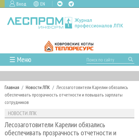
Вход
EN
☰ Меню
ГЛАВНАЯ
РУБРИКИ И ТЕМЫ
Главная
Новости ЛПК
Лесозаготовители Карелии обязались
РУБРИКИ ЖУРНАЛА
НОВОСТИ
обеспечивать прозрачность отчетности и повышать зарплаты
ЛЕСНОЕ ХОЗЯЙСТВО
КАЛЕНДАРЬ СОБЫТИЙ
сотрудников
ПРОЕКТЫ ЛПИ
ЛЕСОЗАГОТОВКА
НОВОСТИ ЛПК
АНАЛИТИКА
НОВОСТИ ЛПК
АРХИВ
ЛЕСОПИЛЕНИЕ
НОВОСТИ ЖУРНАЛА
ПРЕДПРИЯТИЯ ЛПК
АРХИВ ЖУРНАЛОВ
Лесозаготовители Карелии обязались
О ЖУРНАЛЕ
обеспечивать прозрачность отчетности и
ДЕРЕВООБРАБОТКА
НОВОСТИ КОМПАНИЙ
ЛЕСНЫЕ РЕГИОНЫ РОССИИ
СТАТЬИ
ПОДПИСКА
РЕКЛАМОДАТЕЛЯМ