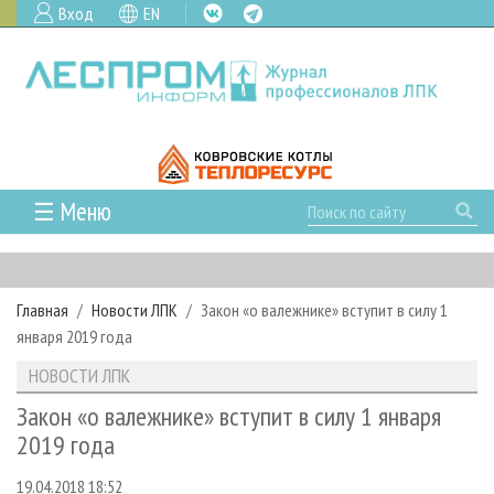
Вход
EN
☰ Меню
ГЛАВНАЯ
РУБРИКИ И ТЕМЫ
Главная
Новости ЛПК
Закон «о валежнике» вступит в силу 1
РУБРИКИ ЖУРНАЛА
НОВОСТИ
января 2019 года
ЛЕСНОЕ ХОЗЯЙСТВО
КАЛЕНДАРЬ СОБЫТИЙ
ПРОЕКТЫ ЛПИ
НОВОСТИ ЛПК
ЛЕСОЗАГОТОВКА
НОВОСТИ ЛПК
АНАЛИТИКА
АРХИВ
Закон «о валежнике» вступит в силу 1 января
ЛЕСОПИЛЕНИЕ
НОВОСТИ ЖУРНАЛА
ПРЕДПРИЯТИЯ ЛПК
АРХИВ ЖУРНАЛОВ
2019 года
О ЖУРНАЛЕ
ДЕРЕВООБРАБОТКА
НОВОСТИ КОМПАНИЙ
ЛЕСНЫЕ РЕГИОНЫ РОССИИ
СТАТЬИ
ПОДПИСКА
РЕКЛАМОДАТЕЛЯМ
19.04.2018 18:52