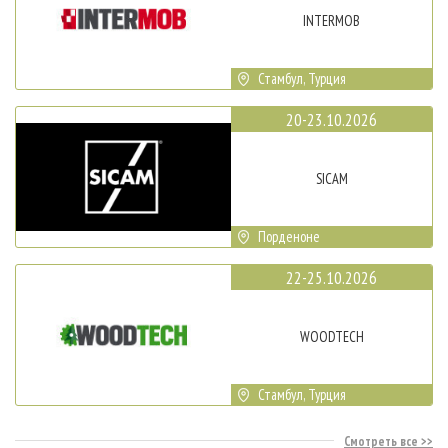
INTERMOB
Стамбул, Турция
20-23.10.2026
SICAM
Порденоне
22-25.10.2026
WOODTECH
Стамбул, Турция
Смотреть все