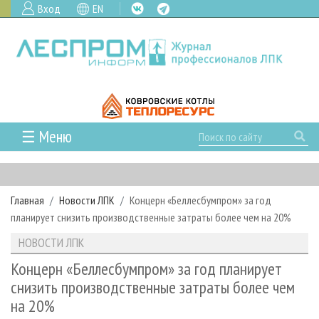
Вход
EN
☰ Меню
ГЛАВНАЯ
РУБРИКИ И ТЕМЫ
Главная
Новости ЛПК
Концерн «Беллесбумпром» за год
РУБРИКИ ЖУРНАЛА
НОВОСТИ
планирует снизить производственные затраты более чем на 20%
ЛЕСНОЕ ХОЗЯЙСТВО
КАЛЕНДАРЬ СОБЫТИЙ
ПРОЕКТЫ ЛПИ
НОВОСТИ ЛПК
ЛЕСОЗАГОТОВКА
НОВОСТИ ЛПК
АНАЛИТИКА
АРХИВ
Концерн «Беллесбумпром» за год планирует
ЛЕСОПИЛЕНИЕ
НОВОСТИ ЖУРНАЛА
ПРЕДПРИЯТИЯ ЛПК
АРХИВ ЖУРНАЛОВ
снизить производственные затраты более чем
О ЖУРНАЛЕ
на 20%
ДЕРЕВООБРАБОТКА
НОВОСТИ КОМПАНИЙ
ЛЕСНЫЕ РЕГИОНЫ РОССИИ
СТАТЬИ
ПОДПИСКА
РЕКЛАМОДАТЕЛЯМ