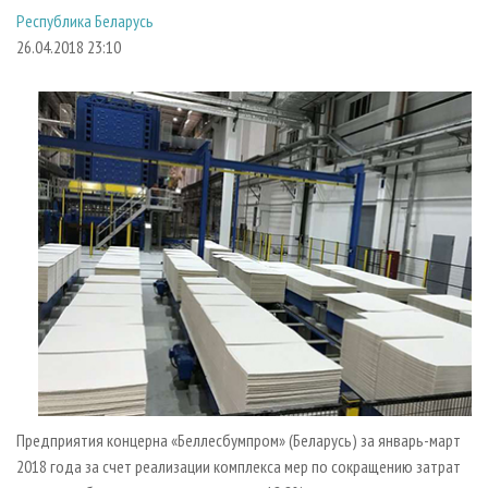
СУШКА ДРЕВЕСИНЫ
ПЕРСОНЫ
КОНТАКТЫ
РЕКЛАМА
Республика Беларусь
26.04.2018 23:10
ПРОИЗВОДСТВО ДРЕВЕСНЫХ ПЛИТ
МОБИЛЬНЫЕ ВЫСТАВКИ
РЕКЛАМА НА САЙТЕ
ДЕРЕВЯННОЕ ДОМОСТРОЕНИЕ
ОФИЦИАЛЬНЫЕ ДЕЛЕГАЦИИ
ПРОИЗВОДСТВО МЕБЕЛИ
ПРИОРИТЕТНЫЕ ИНВЕСТПРОЕКТЫ
БИОЭНЕРГЕТИКА
RUSSIAN FORESTRY REVIEW
ЦБП
ГАЗЕТА ЛЕСПРОМФОРУМ
ИНСТРУМЕНТ И МАТЕРИАЛЫ
БИБЛИОТЕКА СПЕЦИАЛИСТА
Предприятия концерна «Беллесбумпром» (Беларусь) за январь-март
2018 года за счет реализации комплекса мер по сокращению затрат