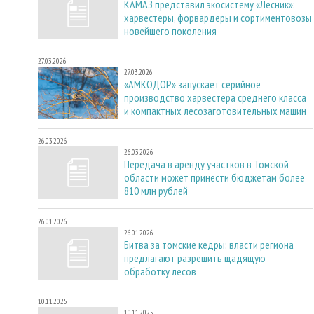
КАМАЗ представил экосистему «Лесник»:
харвестеры, форвардеры и сортиментовозы
новейшего поколения
27.03.2026
27.03.2026
«АМКОДОР» запускает серийное
производство харвестера среднего класса
и компактных лесозаготовительных машин
26.03.2026
26.03.2026
Передача в аренду участков в Томской
области может принести бюджетам более
810 млн рублей
26.01.2026
26.01.2026
Битва за томские кедры: власти региона
предлагают разрешить щадящую
обработку лесов
10.11.2025
10.11.2025