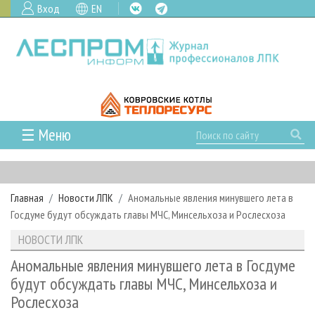
Вход
EN
☰ Меню
ГЛАВНАЯ
РУБРИКИ И ТЕМЫ
Главная
Новости ЛПК
Аномальные явления минувшего лета в
РУБРИКИ ЖУРНАЛА
НОВОСТИ
Госдуме будут обсуждать главы МЧС, Минсельхоза и Рослесхоза
ЛЕСНОЕ ХОЗЯЙСТВО
КАЛЕНДАРЬ СОБЫТИЙ
ПРОЕКТЫ ЛПИ
НОВОСТИ ЛПК
ЛЕСОЗАГОТОВКА
НОВОСТИ ЛПК
АНАЛИТИКА
АРХИВ
Аномальные явления минувшего лета в Госдуме
ЛЕСОПИЛЕНИЕ
НОВОСТИ ЖУРНАЛА
ПРЕДПРИЯТИЯ ЛПК
АРХИВ ЖУРНАЛОВ
будут обсуждать главы МЧС, Минсельхоза и
О ЖУРНАЛЕ
Рослесхоза
ДЕРЕВООБРАБОТКА
НОВОСТИ КОМПАНИЙ
ЛЕСНЫЕ РЕГИОНЫ РОССИИ
СТАТЬИ
ПОДПИСКА
РЕКЛАМОДАТЕЛЯМ