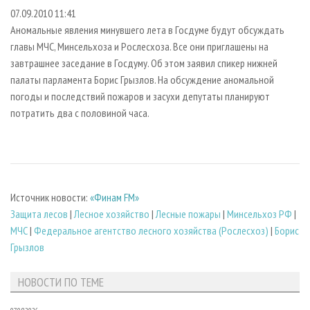
СУШКА ДРЕВЕСИНЫ
ПЕРСОНЫ
КОНТАКТЫ
РЕКЛАМА
07.09.2010 11:41
Аномальные явления минувшего лета в Госдуме будут обсуждать
ПРОИЗВОДСТВО ДРЕВЕСНЫХ ПЛИТ
МОБИЛЬНЫЕ ВЫСТАВКИ
РЕКЛАМА НА САЙТЕ
главы МЧС, Минсельхоза и Рослесхоза. Все они приглашены на
ДЕРЕВЯННОЕ ДОМОСТРОЕНИЕ
ОФИЦИАЛЬНЫЕ ДЕЛЕГАЦИИ
завтрашнее заседание в Госдуму. Об этом заявил спикер нижней
ПРОИЗВОДСТВО МЕБЕЛИ
ПРИОРИТЕТНЫЕ ИНВЕСТПРОЕКТЫ
палаты парламента Борис Грызлов. На обсуждение аномальной
погоды и последствий пожаров и засухи депутаты планируют
БИОЭНЕРГЕТИКА
RUSSIAN FORESTRY REVIEW
потратить два с половиной часа.
ЦБП
ГАЗЕТА ЛЕСПРОМФОРУМ
ИНСТРУМЕНТ И МАТЕРИАЛЫ
БИБЛИОТЕКА СПЕЦИАЛИСТА
Источник новости:
«Финам FM»
Защита лесов
|
Лесное хозяйство
|
Лесные пожары
|
Минсельхоз РФ
|
МЧС
|
Федеральное агентство лесного хозяйства (Рослесхоз)
|
Борис
Грызлов
НОВОСТИ ПО ТЕМЕ