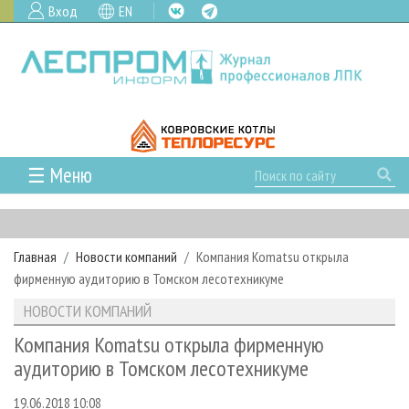
Вход
EN
☰ Меню
ГЛАВНАЯ
РУБРИКИ И ТЕМЫ
Главная
Новости компаний
Компания Komatsu открыла
РУБРИКИ ЖУРНАЛА
НОВОСТИ
фирменную аудиторию в Томском лесотехникуме
ЛЕСНОЕ ХОЗЯЙСТВО
КАЛЕНДАРЬ СОБЫТИЙ
ПРОЕКТЫ ЛПИ
НОВОСТИ КОМПАНИЙ
ЛЕСОЗАГОТОВКА
НОВОСТИ ЛПК
АНАЛИТИКА
АРХИВ
Компания Komatsu открыла фирменную
ЛЕСОПИЛЕНИЕ
НОВОСТИ ЖУРНАЛА
ПРЕДПРИЯТИЯ ЛПК
АРХИВ ЖУРНАЛОВ
аудиторию в Томском лесотехникуме
О ЖУРНАЛЕ
ДЕРЕВООБРАБОТКА
НОВОСТИ КОМПАНИЙ
ЛЕСНЫЕ РЕГИОНЫ РОССИИ
СТАТЬИ
ПОДПИСКА
РЕКЛАМОДАТЕЛЯМ
19.06.2018 10:08