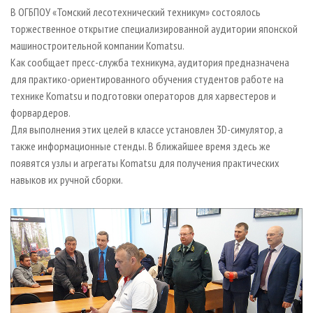
СУШКА ДРЕВЕСИНЫ
ПЕРСОНЫ
КОНТАКТЫ
РЕКЛАМА
В ОГБПОУ «Томский лесотехнический техникум» состоялось
торжественное открытие специализированной аудитории японской
ПРОИЗВОДСТВО ДРЕВЕСНЫХ ПЛИТ
МОБИЛЬНЫЕ ВЫСТАВКИ
РЕКЛАМА НА САЙТЕ
машиностроительной компании Komatsu.
ДЕРЕВЯННОЕ ДОМОСТРОЕНИЕ
ОФИЦИАЛЬНЫЕ ДЕЛЕГАЦИИ
Как сообщает пресс-служба техникума, аудитория предназначена
ПРОИЗВОДСТВО МЕБЕЛИ
для практико-ориентированного обучения студентов работе на
ПРИОРИТЕТНЫЕ ИНВЕСТПРОЕКТЫ
технике Komatsu и подготовки операторов для харвестеров и
БИОЭНЕРГЕТИКА
RUSSIAN FORESTRY REVIEW
форвардеров.
ЦБП
ГАЗЕТА ЛЕСПРОМФОРУМ
Для выполнения этих целей в классе установлен 3D-симулятор, а
также информационные стенды. В ближайшее время здесь же
ИНСТРУМЕНТ И МАТЕРИАЛЫ
БИБЛИОТЕКА СПЕЦИАЛИСТА
появятся узлы и агрегаты Komatsu для получения практических
навыков их ручной сборки.