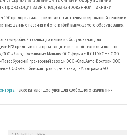
х производителей специализированной техники.
ем 150 предприятиях-производителях специализированной техники и
актных данных, перечня и фотографий выпускаемого оборудования.
- от землеройной техники до машин и оборудования для
еле №8 представлены производители лесной техники, а именно:
», ООО «Завод Гусеничных Машин», ООО фирма «ЛЕСТЕХКОМ», ООО
«Петербургский тракторный завод», ООО «СпецАвто-Восток», ООО
нс», ООО «Челябинский тракторный завод - Уралтрак» и АО
ромторга
, также каталог доступен для свободного скачивания.
Ф
СТАТЬИ ПО ТЕМЕ