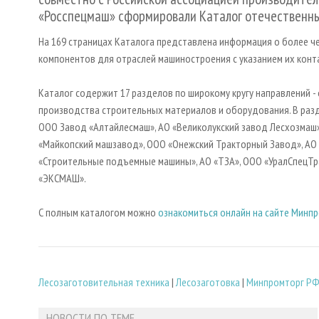
«Росспецмаш» сформировали Каталог отечественны
На 169 страницах Каталога представлена информация о более ч
компонентов для отраслей машиностроения с указанием их конт
Каталог содержит 17 разделов по широкому кругу направлений 
производства строительных материалов и оборудования. В разд
ООО Завод «Алтайлесмаш», АО «Великолукский завод Лесхозмаш
«Майкопский машзавод», ООО «Онежский Тракторный Завод», АО 
«Строительные подъемные машины», АО «ТЗА», ООО «УралСпецТра
«ЭКСМАШ».
С полным каталогом можно
ознакомиться онлайн на сайте Минп
Лесозаготовительная техника
|
Лесозаготовка
|
Минпромторг Р
НОВОСТИ ПО ТЕМЕ