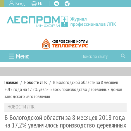
Вход
EN
☰ Меню
ГЛАВНАЯ
РУБРИКИ И ТЕМЫ
Главная
Новости ЛПК
В Вологодской области за 8 месяцев
РУБРИКИ ЖУРНАЛА
НОВОСТИ
2018 года на 17,2% увеличилось производство деревянных домов
ЛЕСНОЕ ХОЗЯЙСТВО
КАЛЕНДАРЬ СОБЫТИЙ
заводского изготовления
ПРОЕКТЫ ЛПИ
ЛЕСОЗАГОТОВКА
НОВОСТИ ЛПК
АНАЛИТИКА
НОВОСТИ ЛПК
АРХИВ
ЛЕСОПИЛЕНИЕ
НОВОСТИ ЖУРНАЛА
ПРЕДПРИЯТИЯ ЛПК
АРХИВ ЖУРНАЛОВ
В Вологодской области за 8 месяцев 2018 года
О ЖУРНАЛЕ
на 17,2% увеличилось производство деревянных
ДЕРЕВООБРАБОТКА
НОВОСТИ КОМПАНИЙ
ЛЕСНЫЕ РЕГИОНЫ РОССИИ
СТАТЬИ
ПОДПИСКА
РЕКЛАМОДАТЕЛЯМ