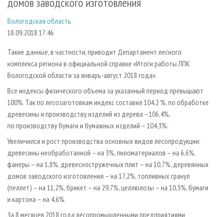
домов заводского изготовления
СУШКА ДРЕВЕСИНЫ
ПЕРСОНЫ
КОНТАКТЫ
РЕКЛАМА
Вологодская область
ПРОИЗВОДСТВО ДРЕВЕСНЫХ ПЛИТ
МОБИЛЬНЫЕ ВЫСТАВКИ
РЕКЛАМА НА САЙТЕ
18.09.2018 17:46
ДЕРЕВЯННОЕ ДОМОСТРОЕНИЕ
ОФИЦИАЛЬНЫЕ ДЕЛЕГАЦИИ
Такие данные, в частности, приводит Департамент лесного
ПРОИЗВОДСТВО МЕБЕЛИ
ПРИОРИТЕТНЫЕ ИНВЕСТПРОЕКТЫ
комплекса региона в официальной справке «Итоги работы ЛПК
БИОЭНЕРГЕТИКА
RUSSIAN FORESTRY REVIEW
Вологодской области за январь-август 2018 года».
ЦБП
ГАЗЕТА ЛЕСПРОМФОРУМ
Все индексы физического объема за указанный период превышают
100%. Так по лесозаготовкам индекс составил 104,2 %, по обработке
ИНСТРУМЕНТ И МАТЕРИАЛЫ
БИБЛИОТЕКА СПЕЦИАЛИСТА
древесины и производству изделий из дерева –106,4%,
по производству бумаги и бумажных изделий – 104,3%.
Увеличился и рост производства основных видов лесопродукции:
древесины необработанной – на 3%, пиломатериалов – на 6,6%,
фанеры – на 1,8%, древесностружечных плит – на 10,7%, деревянных
домов заводского изготовления – на 17,2%, топливных гранул
(пеллет) – на 11,2%, брикет – на 29,7%, целлюлозы – на 10,3%, бумаги
и картона – на 4,6%.
За 8 месяцев 2018 года лесопромышленными предприятиями