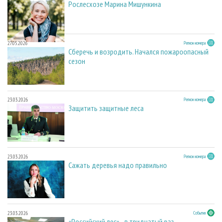
Рослесхозе Марина Мишункина
27.05.2026
Регион номера
Сберечь и возродить. Начался пожароопасный
сезон
23.03.2026
Регион номера
Защитить защитные леса
23.03.2026
Регион номера
Сажать деревья надо правильно
23.03.2026
События
«Российский лес» - в тридцатый раз