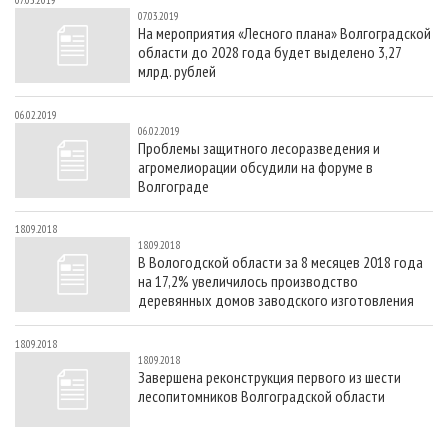
07.03.2019
СУШКА ДРЕВЕСИНЫ
ПЕРСОНЫ
КОНТАКТЫ
РЕКЛАМА
07.03.2019
На мероприятия «Лесного плана» Волгоградской
ПРОИЗВОДСТВО ДРЕВЕСНЫХ ПЛИТ
МОБИЛЬНЫЕ ВЫСТАВКИ
РЕКЛАМА НА САЙТЕ
области до 2028 года будет выделено 3,27
млрд. рублей
ДЕРЕВЯННОЕ ДОМОСТРОЕНИЕ
ОФИЦИАЛЬНЫЕ ДЕЛЕГАЦИИ
ПРОИЗВОДСТВО МЕБЕЛИ
ПРИОРИТЕТНЫЕ ИНВЕСТПРОЕКТЫ
06.02.2019
06.02.2019
БИОЭНЕРГЕТИКА
RUSSIAN FORESTRY REVIEW
Проблемы защитного лесоразведения и
агромелиорации обсудили на форуме в
ЦБП
ГАЗЕТА ЛЕСПРОМФОРУМ
Волгограде
ИНСТРУМЕНТ И МАТЕРИАЛЫ
БИБЛИОТЕКА СПЕЦИАЛИСТА
18.09.2018
18.09.2018
В Вологодской области за 8 месяцев 2018 года
на 17,2% увеличилось производство
деревянных домов заводского изготовления
18.09.2018
18.09.2018
Завершена реконструкция первого из шести
лесопитомников Волгоградской области