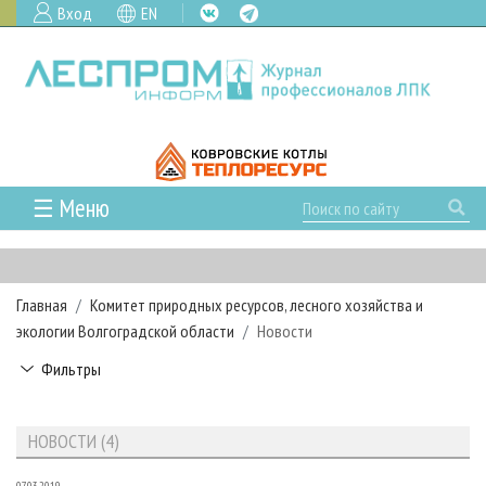
Вход
EN
☰ Меню
ГЛАВНАЯ
РУБРИКИ И ТЕМЫ
Главная
Комитет природных ресурсов, лесного хозяйства и
РУБРИКИ ЖУРНАЛА
НОВОСТИ
экологии Волгоградской области
Новости
ЛЕСНОЕ ХОЗЯЙСТВО
КАЛЕНДАРЬ СОБЫТИЙ
ПРОЕКТЫ ЛПИ
Фильтры
ЛЕСОЗАГОТОВКА
НОВОСТИ ЛПК
АНАЛИТИКА
АРХИВ
ЛЕСОПИЛЕНИЕ
НОВОСТИ ЖУРНАЛА
ПРЕДПРИЯТИЯ ЛПК
АРХИВ ЖУРНАЛОВ
О ЖУРНАЛЕ
НОВОСТИ (4)
ДЕРЕВООБРАБОТКА
НОВОСТИ КОМПАНИЙ
ЛЕСНЫЕ РЕГИОНЫ РОССИИ
СТАТЬИ
ПОДПИСКА
РЕКЛАМОДАТЕЛЯМ