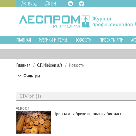
Вход
EN
ГЛАВНАЯ
РУБРИКИ И ТЕМЫ
НОВОСТИ
ПРОЕКТЫ ЛПИ
АР
Главная
C.F. Nielsen a/s
Новости
Фильтры
СТАТЬИ (1)
01.10.2014
Прессы для брикетирования биомассы